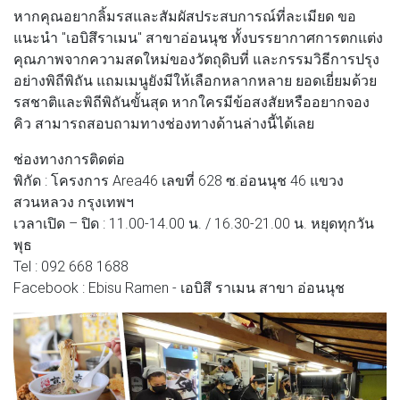
หากคุณอยากลิ้มรสและสัมผัสประสบการณ์ที่ละเมียด ขอ
แนะนำ "เอบิสึราเมน" สาขาอ่อนนุช ทั้งบรรยากาศการตกแต่ง
คุณภาพจากความสดใหม่ของวัตถุดิบที่ และกรรมวิธีการปรุง
อย่างพิถีพิถัน แถมเมนูยังมีให้เลือกหลากหลาย ยอดเยี่ยมด้วย
รสชาติและพิถีพิถันขั้นสุด หากใครมีข้อสงสัยหรืออยากจอง
คิว สามารถสอบถามทางช่องทางด้านล่างนี้ได้เลย
ช่องทางการติดต่อ
พิกัด : โครงการ Area46 เลขที่ 628 ซ.อ่อนนุช 46 แขวง
สวนหลวง กรุงเทพฯ
เวลาเปิด – ปิด : 11.00-14.00 น. / 16.30-21.00 น. หยุดทุกวัน
พุธ
Tel : 092 668 1688
Facebook : Ebisu Ramen - เอบิสึ ราเมน สาขา อ่อนนุช