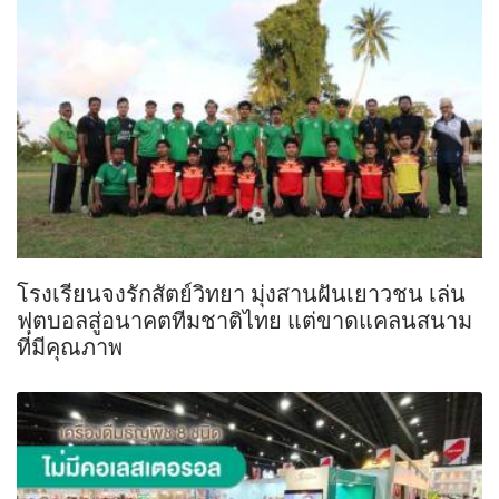
โรงเรียนจงรักสัตย์วิทยา มุ่งสานฝันเยาวชน เล่น
ฟุตบอลสู่อนาคตทีมชาติไทย แต่ขาดแคลนสนาม
ที่มีคุณภาพ