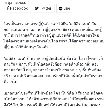
28 ตุลาคม 2565
Facebook
Twitter
Line
ใครเป็นสาวกอาหารญี่ปุ่นต้องเคยได้ยิน "เอบิสึราเมน" กัน
อย่างแน่นอน ร้านอาหารญี่ปุ่นรสชาติและคุณภาพเยี่ยม แต่รู้
กันไหมว่าล่าสุดร้านอาหารญี่ปุ่นแบรนด์นี้ ได้เปิดสาขาใหม่
ไม่ต้องรอนานและเดินทางไปไกล เพราะได้ยกความอร่อยแบบ
ญี่ปุ่นมาไว้ที่อ่อนนุชกันแล้ว
.
"เอบิสึราเมน" ร้านอาหารญี่ปุ่นเป็นสไตล์ยาไต ไม่ว่าใครต่างก็
หลงรัก แม้กระทั่งเน็ตไอดอลยังต้องมาต่อคิวเพื่อมาลิ้มลอง
ความอร่อยนี้ เมนูของทางร้านมาในราคาเบา ๆ เริ่มต้นเพียง
48 บาท แต่ปริมาณและความอร่อยที่ให้มานั้นคุ้มค่ากับราคา
ที่จ่ายไป
.
เอกลักษณ์ของร้านที่ไม่เหมือนใคร นั่นก็คือ “เส้นราเมนรีดสด
สไตล์ฮากาตะ” ทำด้วยความพิถีพิถันและใส่ใจทุกขั้นตอน รวม
ถึงใช้วัตถุดิบเกรดพรีเมียมทำให้รสชาติโดดเด่น ในส่วนของ