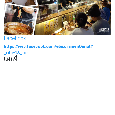
Facebook
:
https://web.facebook.com/ebisuramenOnnut?
_rdc=1&_rdr
แผนที่