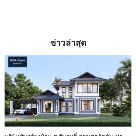
ข่าวล่าสุด