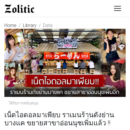
Home
Library
Data
ได้รับการสนับสนุน
เน็ตไอดอลมาเพียบ ราเมนร้านดังย่าน
บางแค ขยายสาขาอ่อนนุชเพิ่มแล้ว !!