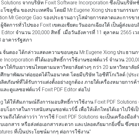
olutions จากบริษัท Foxit Software Incorporation ซึ่งเป็นบริษั
ละโซลูชั่น ของประเทศจีน โดยมี Mr.Eugene Xiong ประธานกรรมการแ
ation Mr.George Gao รองประธานอาวุโสฝ่ายการตลาดและการขาย
้จัดการทั่วไปของ Foxit เขตเอเชียตะวันออกเฉียงใต้ เป็นผู้ส่งมอบสิ
 Editor จำนวน 200,000 สิทธิ์ เมื่อวันอังคารที่ 11 ตุลาคม 2565 เ
 3 อาคารรัฐสภา
 จั่นตอง ได้กล่าวแสดงความขอบคุณ Mr.Eugene Xiong ประธานกรร
e Incorporation ที่ได้มอบสิทธิ์การใช้งานซอฟต์แวร์ จำนวน 200,000 
าให้กับเยาวชนไทยตามมหาวิทยาลัยต่างๆ กว่า 20 มหาวิทยาลัยที่เข
อศึกษาพัฒนาต่อยอดได้ในอนาคต โดยมีบริษัท ไอซีทีโกเวิลด์ (ประเท
ตภัณฑ์ที่ได้รับการแต่งตั้งอย่างถูกต้อง ภายใต้เครื่องหมายการค้ายี่
และดูแลซอฟต์แวร์ Foxit PDF Editor ต่อไป
ng ได้ให้สัมภาษณ์ถึงการมอบสิทธิ์การใช้งาน Foxit PDF Solutions ครั้ง
ด้มอบโอกาสในการสนับสนุนซอฟแวร์นี้ เพื่อให้เด็กไทยได้เอาไปใช้เ
 รวมถึงได้กล่าวว่า “การใช้ Foxit PDF Solutions จะเป็นเครื่องมือส
เอกสาร หรือส่งต่อเอกสารสะดวก และปลอดภัยมากยิ่งขึ้น ซึ่งซอฟต์
features ที่เป็นประโยชน์มากๆ ต่อการใช้งาน”