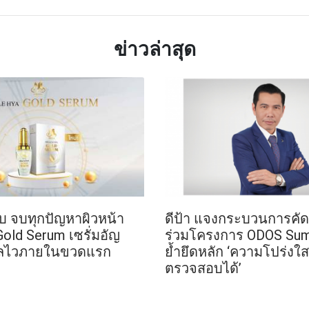
ข่าวล่าสุด
ลับ จบทุกปัญหาผิวหน้า
ดีป้า แจงกระบวนการคัดเล
Gold Serum เซรั่มอัญ
ร่วมโครงการ ODOS Su
ผลไวภายในขวดแรก
ย้ำยึดหลัก ‘ความโปร่ง
ตรวจสอบได้’