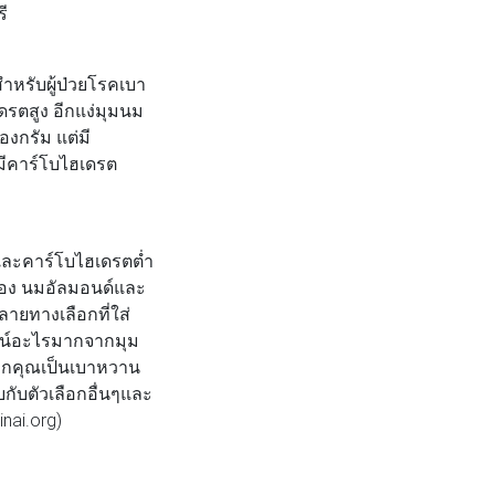
ี
หรับผู้ป่วยโรคเบา
รตสูง อีกแง่มุมนม
งกรัม แต่มี
มีคาร์โบไฮเดรต
ละคาร์โบไฮเดรตต่ำ
หลือง นมอัลมอนด์และ
ลายทางเลือกที่ใส่
ยชน์อะไรมากจากมุม
หากคุณเป็นเบาหวาน
ยบกับตัวเลือกอื่นๆและ
nai.org)