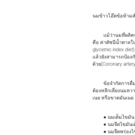
นมข้าวโอ๊ตข้อห้าม
แม้ว่านมที่ผลิตจากพ
คือ ค่าดัชนีน้ำตาลใ
glycemic index die
แล้วยังสามารถป้องก
ด้วย(Coronary arter
ข้อจำกัดการดื่มน
ต้องหลีกเลี่ยงนมหวา
เนย หรือขาดมันเนย เ
● นมเต็มไขมัน (wh
● นมจืดไขมันเต็ม 
● นมจืดพร่องไขมัน