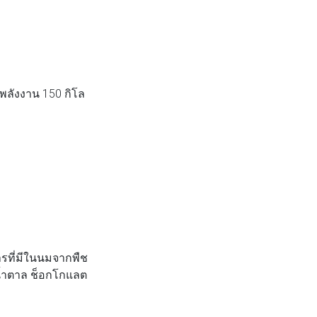
พลังงาน 150 กิโล
รที่มีในนมจากพืช
วยน้ำตาล ช็อกโกแลต