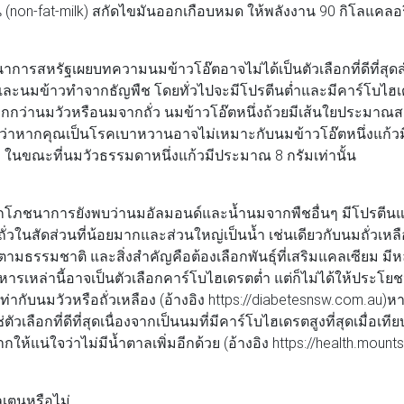
-fat-milk) สกัดไขมันออกเกือบหมด ให้พลังงาน 90 กิโลแคลอร
สหรัฐเผยบทความนมข้าวโอ๊ตอาจไม่ได้เป็นตัวเลือกที่ดีที่สุดสำ
ละนมข้าวทำจากธัญพืช โดยทั่วไปจะมีโปรตีนต่ำและมีคาร์โบไฮเด
ากกว่านมวัวหรือนมจากถั่ว นมข้าวโอ๊ตหนึ่งถ้วยมีเส้นใยประมาณสอ
่าหากคุณเป็นโรคเบาหวานอาจไม่เหมาะกับนมข้าวโอ๊ตหนึ่งแก้ว
ในขณะที่นมวัวธรรมดาหนึ่งแก้วมีประมาณ 8 กรัมเท่านั้น
าการยังพบว่านมอัลมอนด์และน้ำนมจากพืชอื่นๆ มีโปรตีนแ
ถั่วในสัดส่วนที่น้อยมากและส่วนใหญ่เป็นน้ำ เช่นเดียวกับนมถั่วเ
ตามธรรมชาติ และสิ่งสำคัญคือต้องเลือกพันธุ์ที่เสริมแคลเซียม มีห
าหารเหล่านี้อาจเป็นตัวเลือกคาร์โบไฮเดรตต่ำ แต่ก็ไม่ได้ให้ประโ
กับนมวัวหรือถั่วเหลือง (อ้างอิง https://diabetesnsw.com.au)
ัวเลือกที่ดีที่สุดเนื่องจากเป็นนมที่มีคาร์โบไฮเดรตสูงที่สุดเมื่อเที
้แน่ใจว่าไม่มีน้ำตาลเพิ่มอีกด้วย (อ้างอิง https://health.mountsi
เตนหรือไม่