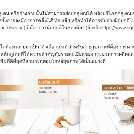
เตน หรือร่างกายนั้นไม่สามารถย่อยกลูเตนได้ หลังบริโภคกลูเตนเ
้งอาจจะมีอาการคลื่นไส้ ท้องเสีย หรือทำให้การขับถ่ายผิดปกติไป 
iac Disease) ที่มีอาการผิดปกติในช่องท้อง (อ้างอิงhttps://www.sge
ดที่จะกลายมาเป็น ‘ตัวเลือกแรก’ สำหรับสายสุขภาพที่ต้องการคว
์ แพ้กลูเตนที่ให้ความสำคัญกับรายละเอียดของกระบวนการผลิตและวั
ชที่ดีที่สุดที่สามารถตอบโจทย์สุขภาพได้เป็นอย่างดี