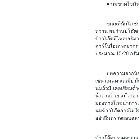
● นมขาดไขมัน (non
ขณะที่นักโภชนาการ
หวาน พบว่านมโอ๊ตแ
ข้าวโอ๊ตมีไฟเบอร์ม
คาร์โบไฮเดรตมากกว
ประมาณ 15-20 กรัม 
บทความจากนักโภชน
เช่น แมคคาเดเมีย มี
นมถั่วมีแคลเซียมต่ำ
น้ำตาลด้วย แม้ว่าอ
มองทางโภชนาการเท่า
นมข้าวโอ๊ตอาจไม่ใช่ต
อย่าลืมตรวจสอบฉลากให
ข้าวโอ๊ตปราศจากกลู