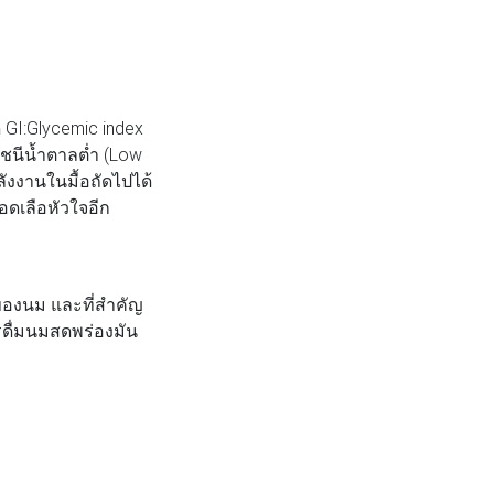
 GI:Glycemic index
ัชนีน้ำตาลต่ำ (Low
ังงานในมื้อถัดไปได้
อดเลือหัวใจอีก
องนม และที่สำคัญ
วรดื่มนมสดพร่องมัน