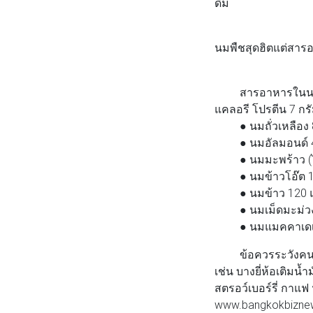
ดื่ม
นมพืชสุดฮิตแต่สาร
สารอาหารในนมจากพื
แคลอรี โปรตีน 7 กร
● นมถั่วเหลือง 80
● นมอัลมอนด์ 40 
● นมมะพร้าว (ไม่ใ
● นมข้าวโอ๊ต 120
● นมข้าว 120 แคล
● นมเม็ดมะม่วงหิ
● นมแมคคาเดเมีย 
ข้อควรระวังคนแพ้ถ
เช่น บางยี่ห้อเติมน
สตรอว์เบอร์รี่ กาแฟ
www.bangkokbizne