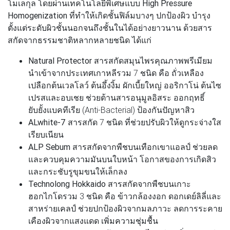
โมเลกุล
โดยผ่าน
เทคโนโลยีพิเศษแบบ High Pressure
Homogenization
ที่ทำให้เกิดชั้นฟิล์มบางๆ ปกป้องผิว บำรุง
ตั้งแต่ระดับผิวชั้นนอกจนถึงชั้นในได้อย่างยาวนาน ด้วยสาร
สกัดจากธรรมชาติหลากหลายชนิด ได้แก่
Natural Protector
สารสกัดสมุนไพรคุณภาพพรีเมียม
นำเข้าจากประเทศเกาหลีรวม 7 ชนิด คือ ถั่วเหลือง
เปลือกต้นเวลโลว์ ต้นอึ้งงิ้ม ผักเบี้ยใหญ่ ออริกาโน่ ต้นไซ
เปรสและอบเชย ช่วยต้านสารอนุมูลอิสระ ออกฤทธิ์
ยับยั้งแบคทีเรีย (Anti-Bacterial) ป้องกันปัญหาสิว
ALwhite-7
สารสกัด 7 ชนิด ที่ช่วยปรับผิวให้ดูกระจ่างใส
เรียบเนียน
ALP Sebum
สารสกัดจากพืชบนเทือกเขาแอลป์ ช่วยลด
และควบคุมความมันบนใบหน้า โอกาสของการเกิดสิว
และกระชับรูขุมขนให้เล็กลง
Technolong Hokkaido
สารสกัดจากพืชบนเกาะ
ฮอกไกโดรวม 3 ชนิด คือ ข้าวกล้องงอก ดอกเดย์ลิลี่และ
สาหร่ายเคลป์ ช่วยปกป้องผิวจากมลภาวะ ลดการระคาย
เคืองผิวจากแสงแดด เพิ่มความชุ่มชื้น