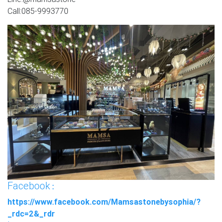
Call:085-9993770
Facebook
:
https://www.facebook.com/Mamsastonebysophia/?
_rdc=2&_rdr