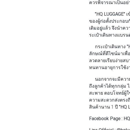
ควรพิจารณาเป็นอย่างด
"HQ LUGGAGE"
เ
ของผู้ก่อตั้งประกอบ
เดิมอยู่แล้ว จึงนำ
ระเป๋าเดินทางแบรนด
กระเป๋าเดินทาง
"
ลักษณ์ที่ดีไซน์มาเพื
ลวดลายเรียบง่ายสบาย
ทนทานอายุการใช้งา
นอกจากจะมีความโด
ถึงลูกค้าได้ทุกกลุ่
สะพาย ตอบโจทย์ผู้
ความสะดวกส่งตรงถึง
สินค้านาน 1 ปี
"HQ 
Facebook Page : HQ
Line Official : @hql