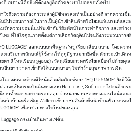
ี เพราะนี่คือสิ่งที่ต้องอยู่ติดตัวของเราไปตลอดทั้งทริป
ข้าใจถึงความต้องการเหล่าผู้มีชีพจรลงเท้าเป็นอย่างดี จากความช
กับมีประสบการณ์ในการเป็นผู้นำเข้าสินค้าพรีเมียมแก่แบรนด์และอ
ความรักความชอบนั้นปรับเข้ากับวิสัยทัศน์ในการทำกิจการ และสร้า
์ไทย ที่ใส่ใจคุณภาพตั้งแต่การเลือกวัตถุดิบไปจนถึงกระบวนการผล
HQ LUGGAGE"
ออกแบบบนพื้นฐาน 'หรู เรียบ เฉียบ สบาย' โดยความห
่อส่งเสริมภาพลักษณ์ผู้ใช้งานให้ดูภูมิฐานมากยิ่งขึ้น ตัวกระเป๋าเดิ
ตา สีโทนเรียบหรูดูอบอุ่น วัสดุเฉียบเกรดพรีเมียมเปี่ยมไปด้วยค
นยืนยาว ราคาเข้าถึงได้แบบสบายๆ ไม่ทำร้ายสุขภาพการเงิน
ดเด่นทางด้านดีไซน์แล้วผลิตภัณฑ์ของ
"HQ LUGGAGE"
ยังมีให
ม ไม่ว่าจะเป็นกระเป๋าเดินทางแบบ Hard case, Soft case ไปจนถึงกระ
ใช้งานทั้งหลายอย่างครอบคลุม จำหน่ายผ่านช่องทางออนไลน์และ
หน้าบ้านหรือเชิญ Walk-in เข้ามาชมสินค้าที่หน้าร้านทั่วประเทศ
LUGGAGE"
เพื่อนร่วมทางใบใหม่ของคุณ
 Luggage กระเป๋าเดินทางแฟชั่น
uggage (มี @ ข้างหน้า)