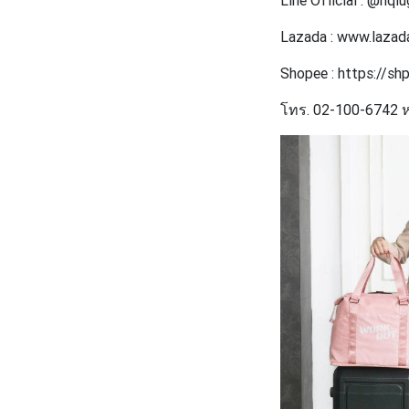
Lazada : www.lazad
Shopee : https://shp
โทร. 02-100-6742 ห