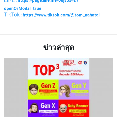
: https://page.line.me/odj8554s?
openQrModal=true
TikTok
: https://www.tiktok.com/@tom_nahatai
ข่าวล่าสุด