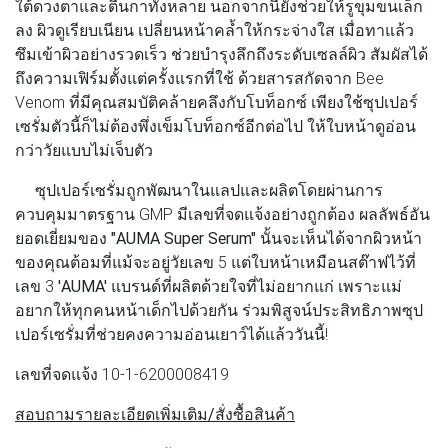
ใต้ดวงตาและตีนกาทั้งหลาย นอกจากนี้ยังช่วยให้รูขุมขนเล็ก
ลง ผิวดูเรียบเนียน เปลี่ยนหน้าคล้ำให้กระจ่างใส เมื่อทาแล้ว
ซึมเข้าผิวอย่างรวดเร็ว ช่วยบำรุงลึกถึงระดับเซลล์ผิว สัมผัสได้
ถึงความเฟิร์มตั้งแต่ครั้งแรกที่ใช้ ด้วยสารสกัดจาก Bee
Venom ที่มีคุณสมบัติคล้ายคลึงกับโบท็อกซ์ เพียงใช้ซุปเปอร์
เซรั่มตัวนี้ก็ไม่ต้องพึ่งเข็มโบท็อกซ์อีกต่อไป ให้ใบหน้าดูอ่อน
กว่าวัยแบบไม่เจ็บตัว
ซุปเปอร์เซรั่มถูกพัฒนาในแลปและผลิตโดยผ่านการ
ควบคุมมาตรฐาน GMP มีเลขที่จดแจ้งอย่างถูกต้อง ผลลัพธ์อัน
ยอดเยี่ยมของ
"AUMA Super Serum"
นั้นจะเห็นได้จากผิวหน้า
ของคุณต้อมที่แม้จะอยู่วัยเลข 5 แต่ใบหน้าเหมือนสต๊าฟไว้ที่
เลข 3
'AUMA'
แบรนด์ที่ผลิตด้วยใจที่ไม่อยากแก่ เพราะแม่
อยากให้ทุกคนหน้าเด็กไปด้วยกัน ร่วมพิสูจน์ประสิทธิภาพซุป
เปอร์เซรั่มที่ช่วยคงความอ่อนเยาว์ได้แล้ววันนี้!
เลขที่จดแจ้ง 10-1-6200008419
สอบถามรายละเอียดเพิ่มเติม/สั่งซื้อสินค้า