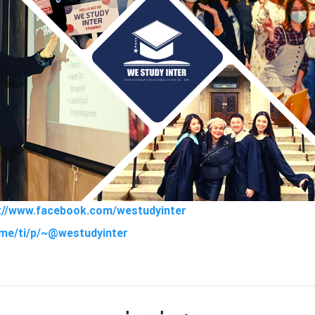
s://www.facebook.com/westudyinter
e.me/ti/p/~@westudyinter
TTER
LINE