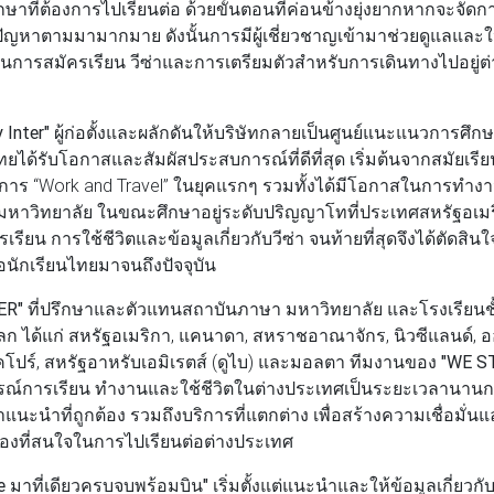
กษาที่ต้องการไปเรียนต่อ ด้วยขั้นตอนที่ค่อนข้างยุ่งยากหากจะจัดก
กิดปัญหาตามมามากมาย ดังนั้นการมีผู้เชี่ยวชาญเข้ามาช่วยดูแลและ
ป็นการสมัครเรียน วีซ่าและการเตรียมตัวสำหรับการเดินทางไปอยู่ต
 Inter"
ผู้ก่อตั้งและผลักดันให้บริษัทกลายเป็นศูนย์แนะแนวการศึกษ
ไทยได้รับโอกาสและสัมผัสประสบการณ์ที่ดีที่สุด เริ่มต้นจากสมัยเรี
าร “Work and Travel” ในยุคแรกๆ รวมทั้งได้มีโอกาสในการทำงานเ
มหาวิทยาลัย ในขณะศึกษาอยู่ระดับปริญญาโทที่ประเทศสหรัฐอเมริก
ียน การใช้ชีวิตและข้อมูลเกี่ยวกับวีซ่า จนท้ายที่สุดจึงได้ตัดสินใจเ
อนักเรียนไทยมาจนถึงปัจจุบัน
ER"
ที่ปรึกษาและตัวแทนสถาบันภาษา มหาวิทยาลัย และโรงเรียนช
ลก ได้แก่ สหรัฐอเมริกา, แคนาดา, สหราชอาณาจักร, นิวซีแลนด์, ออ
สิงคโปร์, สหรัฐอาหรับเอมิเรตส์ (ดูไบ) และมอลตา ทีมงานของ
"WE S
รณ์การเรียน ทำงานและใช้ชีวิตในต่างประเทศเป็นระยะเวลานานกว่า 
แนะนำที่ถูกต้อง รวมถึงบริการที่แตกต่าง เพื่อสร้างความเชื่อมั
รองที่สนใจในการไปเรียนต่อต่างประเทศ
 มาที่เดียวครบจบพร้อมบิน"
เริ่มตั้งแต่แนะนำและให้ข้อมูลเกี่ยว