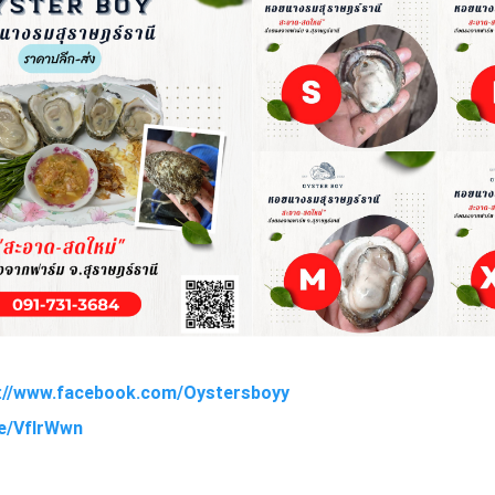
s://www.facebook.com/Oystersboyy
.ee/VflrWwn