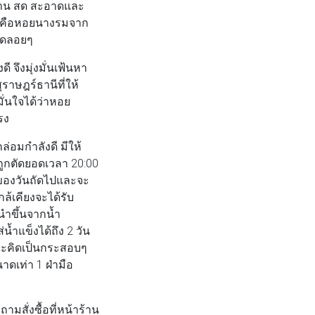
รฐาน สด สะอาดและ
ไทยคือหอยนางรมจาก
พูดลอยๆ
 จึงมุ่งมั่นเฟ้นหา
ราษฎร์ธานีที่ให้
มั่นใจได้ว่าหอย
ตรง
อมกำลังดี มีให้
ถูกตัดยอดเวลา 20:00
. ของวันถัดไปและจะ
ล้เคียงจะได้รับ
นำขึ้นจากน้ำ
้ำแข็งได้ถึง 2 วัน
นจะคิดเป็นกระสอบๆ
ดเท่า 1 ฝ่ามือ
ั่งซื้อที่หน้าร้าน