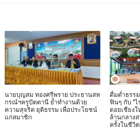
นายบุญสม ทองศรีพราย ประธานสห
ดื่มด่ำธร
กรณ์ฯครูปัตตานี ย้ำทำงานด้วย
ฟินๆ กับ "ไ
ความสุจริต ยุติธรรม เพื่อประโยชน์
ดอยเชียงให
แก่สมาชิก
ล้านกลางสา
ครั้งในชีวิต