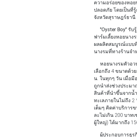
ความอร่อยของหอยนาง
ปลอดภัย โดยเป็นที่
จังหวัดสุราษฎร์ธานี
"Oyster Boy"
รับร
ฟาร์มเลี้ยงหอยนางรม
ผลผลิตสมบูรณ์แบบที่ส
นางรมที่ทางร้านจำห
หอยนางรมตัวอวบเนื้
เลือกถึง 4 ขนาดด้ว
น. ในทุกๆ วัน เมื่อ
ถูกนำส่งช่วงประมาณ 
สินค้าที่นำขึ้นจากน
ทะเลภายในไม่ถึง 2 ว
เต็มๆ คิดค่าบริการ
ละไม่เกิน 200 บาทเ
ผู้ใหญ่) ได้มากถึง 1
ผู้ประกอบการธุรกิ