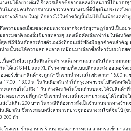
รมได้อย่างเต็มที่ จึงควรเลือกซื้อจากแหล่งจำหน่ายที่ได้มาต
รู้กันในกลุ่มคนรักการทานหอยว่าหอยนางรมที่ดีที่สุดในประเทศ
 เพราะวลี 'หอยใหญ่' ที่กล่าวไว้ในคำขวัญนั้นไม่ได้เป็นเพียงแค่คำ
ู้ถึงความยอดเยี่ยมของหอยนางรมจากจังหวัดสุราษฎร์ธานีเป็นอย่างดี
ธรรมชาติ ลองลิ้มชิมรสหลายๆ แห่งเพื่อคัดเลือกฟาร์มในจังหวัดสุ
ุด พิถีพิถันคัดสรรด้วยตัวเองถึงที่ก่อนเสิร์ฟถึงมือลูกค้าคนสำคัญ 
น่ายนั้นจะให้ความสด สะอาด เหมือนมาเลือกซื้อที่ฟาร์มเองโดย
อครีมมี่ละมุนลิ้นฟินเต็มคำ รสเค็มหวานผสานกันได้ความกลมกล่
ยกัน ได้แก่ S M L และ XL มีราคาขายทั้งแบบปลีกและส่ง ออเดอร์จะ
มีออเดอร์เข้ามาสินค้าจะถูกนำขึ้นจากน้ำทะเลในช่วงเวลา 16:00 น
17:00 - 18:00 น. ในวันเดียวกัน ทำให้กรุงเทพฯรวมไปถึงจังหวัดใก
้ำทะเลภายในไม่ถึง 1 วัน ต่างจังหวัดในโซนด้านบนจะได้รับสินค้าที่
ัน หอยนางรมที่ถูกนำขึ้นจากน้ำทะเลนั้นจะสามารถอยู่ได้โดยไม่ใส่น
ขนส่งไม่เกิน 200 บาท ในกรณีที่ต้องการสั่งเป็นจำนวนมากทางร้า
ช่นเดียวกัน ซึ่งกระสอบหนึ่งสามารถบรรจุหอยนางรมไซส์จัมโบ้ (ขนา
50-200 ตัว
จโรงแรม ร้านอาหาร ร้านขายส่งอาหารทะเล สามารถเข้ามาสอบถามส