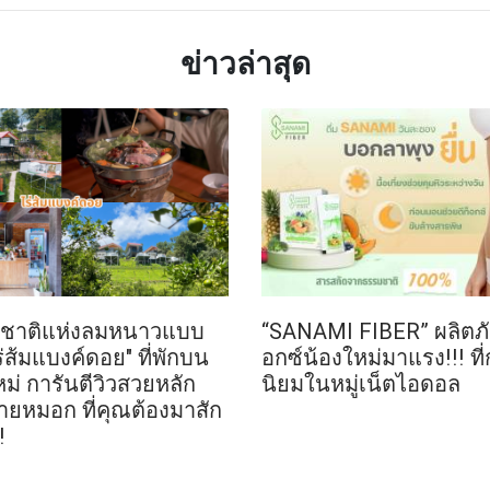
ข่าวล่าสุด
รมชาติแห่งลมหนาวแบบ
“SANAMI FIBER” ผลิตภั
ร่ส้มแบงค์ดอย" ที่พักบน
อกซ์น้องใหม่มาแรง!!! ที่ก
ม่ การันตีวิวสวยหลัก
นิยมในหมู่เน็ตไอดอล
ยหมอก ที่คุณต้องมาสัก
!