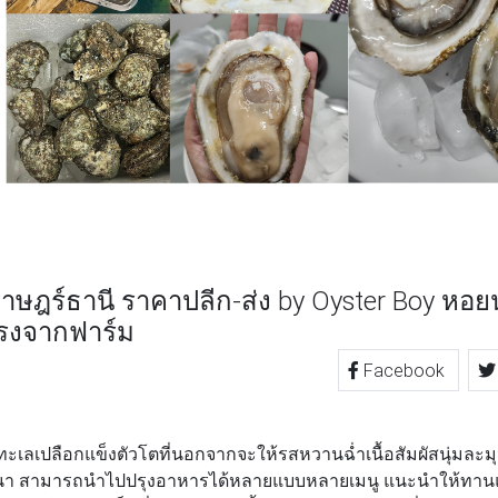
าษฎร์ธานี ราคาปลีก-ส่ง by Oyster Boy หอ
ตรงจากฟาร์ม
Facebook
TTER
LINE
เลเปลือกแข็งตัวโตที่นอกจากจะให้รสหวานฉ่ำเนื้อสัมผัสนุ่มละมุ
นา สามารถนำไปปรุงอาหารได้หลายแบบหลายเมนู แนะนำให้ทานแบ