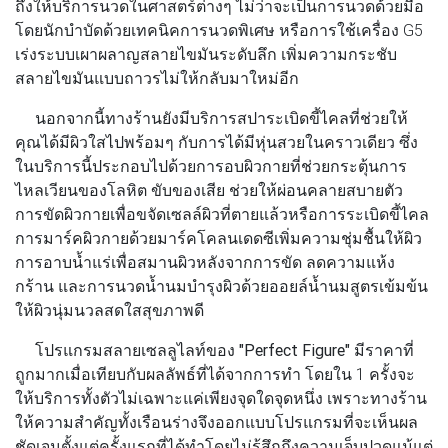
ถึงให้บริการนวดในศาสตร์ต่างๆ ไม่ว่าจะเป็นการนวดด้วยมือ
โดยนักบำบัดด้วยเทคนิคการนวดพิเศษ หรือการใช้เครื่อง G5
เร่งระบบเผาผลาญสลายไขมันระดับลึก เพิ่มความกระชับ
สลายไขมันแบบถาวรไม่ให้กลับมาใหม่อีก
นอกจากนี้ทางร้านยังมีบริการสปาระเบิดขี้ไคลที่ช่วยให้
คุณได้มีผิวใสไปพร้อมๆ กับการได้มีหุ่นสวยในคราวเดียว ซึ่ง
ในบริการนี้ประกอบไปด้วยการอบผิวกายที่ช่วยกระตุ้นการ
ไหลเวียนของโลหิต ขับของเสีย ช่วยให้ผ่อนคลายสบายตัว
การขัดผิวกายเพื่อขจัดเซลล์ผิวที่ตายแล้วหรือการระเบิดขี้ไคล
การมาร์คผิวกายด้วยมาร์คโคลนเดดซีเพิ่มความชุ่มชื้นให้ผิว
การอาบน้ำแร่เพื่อสมานผิวหลังจากการขัด ลดความแห้ง
กร้าน และการนวดน้ำนมบำรุงผิวด้วยออยล์น้ำนมสูตรเข้มข้น
ให้ผิวนุ่มนวลสดใสสุขภาพดี
โปรแกรมสลายเซลลูไลท์ของ
"Perfect Figure"
มีราคาที่
ถูกมากเมื่อเทียบกับผลลัพธ์ที่ได้จากการทำ โดยใน 1 ครั้งจะ
ให้บริการทั้งตัวไม่เฉพาะแค่เพียงจุดใดจุดหนึ่ง เพราะทางร้าน
ให้ความสำคัญทั้งเรือนร่างจึงออกแบบโปรแกรมที่จะเห็นผล
ชัดเจนตั้งแต่ครั้งแรกที่ได้ทำโดยไม่รู้สึกถึงความเจ็บปวดแม้แต่