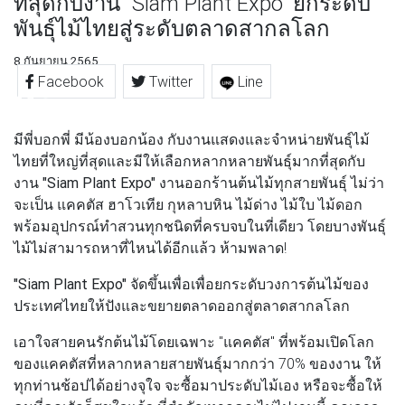
ที่สุดกับงาน "Siam Plant Expo" ยกระดับ
พันธ์ุไม้ไทยสู่ระดับตลาดสากลโลก
8 กันยายน 2565
Facebook
Twitter
Line
มีพี่บอกพี่ มีน้องบอกน้อง กับงานแสดงและจำหน่ายพันธุ์ไม้
ไทยที่ใหญ่ที่สุดและมีให้เลือกหลากหลายพันธ์ุมากที่สุดกับ
งาน
"Siam Plant Expo"
งานออกร้านต้นไม้ทุกสายพันธุ์ ไม่ว่า
จะเป็น แคคตัส ฮาโวเทีย กุหลาบหิน ไม้ด่าง ไม้ใบ ไม้ดอก
พร้อมอุปกรณ์ทำสวนทุกชนิดที่ครบจบในที่เดียว โดยบางพันธุ์
ไม้ไม่สามารถหาที่ไหนได้อีกแล้ว ห้ามพลาด!
"Siam Plant Expo"
จัดขึ้นเพื่อเพื่อยกระดับวงการต้นไม้ของ
ประเทศไทยให้ปังและขยายตลาดออกสู่ตลาดสากลโลก
เอาใจสายคนรักต้นไม้โดยเฉพาะ "แคคตัส" ที่พร้อมเปิดโลก
ของแคคตัสที่หลากหลายสายพันธุ์มากกว่า 70% ของงาน ให้
ทุกท่านช้อปได้อย่างจุใจ จะซื้อมาประดับไม้เอง หรือจะซื้อให้