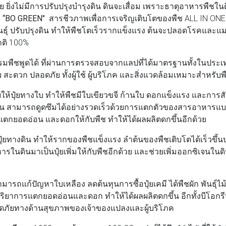
ย ยิ่งไม่มีการปรับปรุงบำรุงดิน ดินจะเสื่อม เพราะธาตุอาหารพืช
ย
“BO GREEN"
สารชีวภาพเพื่อการเจริญเติบโตของพืช ALL IN ONE 
นพันธุ์ ปรับปรุงดิน ทำให้พืชโตเร็วรากแข็งแรง ต้นจะปลอดโรคแ
าติ 100%
มพืชพูดได้ ที่ผ่านการตรวจสอบจากแลปที่ได้มาตรฐานทั้งในปร
 สะดวก ปลอดภัย ทั้งผู้ใช้ ผู้บริโภค และสิ่งแวดล้อมเหมาะสำหรับพ
วยให้ปุ๋ยทางใบ ทำให้พืชมีใบเขียวขจี ก้านใบ ดอกแข็งแรง และการ
งขึ้น สามารถดูดซึมได้อย่างรวดเร็วด้วยการแตกตัวของสารอาหารแบ
รแตกยอดอ่อน และดอกให้กับพืช ทำให้ได้ผลผลิตดกขึ้นอีกด้วย
ปุ๋ยทางดิน ทำให้รากของพืชแข็งแรง ลำต้นของพืชเติบโตได้เร็วขึ้นบ
รในดินมาเป็นปุ๋ยเพิ่มให้กับพืชอีกด้วย และช่วยเพิ่มออกซิเจนใน
มารถแก้ปัญหาใบเหลือง ลดต้นทุนการซื้อปุ๋ยเคมี ได้พืชผัก พันธุ์
กิริยาการแตกยอดอ่อนและดอก ทำให้ได้ผลผลิตดกขึ้น อีกทั้งบีโอกร
ดภัยทางด้านสุขภาพของเจ้าของแปลงและผู้บริโภค