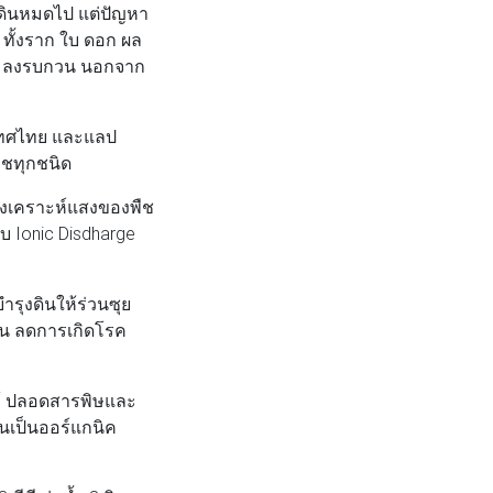
ในดินหมดไป แต่ปัญหา
ทั้งราก ใบ ดอก ผล
ละแมลงรบกวน นอกจาก
ะเทศไทย และแลป
ืชทุกชนิด
สังเคราะห์แสงของพืช
บ Ionic Disdharge
ำรุงดินให้ร่วนซุย
ดิน ลดการเกิดโรค
ไม้ ปลอดสารพิษและ
ีนเป็นออร์แกนิค