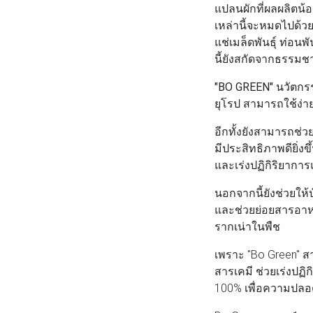
แปลนผักที่ผลผลิตน้อ
เหล่านี้จะหมดไปด้ว
แช่เมล็ดพันธุ์ ท่อ
นี้ยังสกัดจากธรรมช
"BO GREEN"
นวัตกรร
ยุโรป สามารถใช้ง่าย
อีกทั้งยังสามารถช่
มีประสิทธิภาพดียิ่
และเร่งปฏิกิริยากา
นอกจากนี้ยังช่วยให้
และช่วยย่อยสารอาหา
รากเน่าในพืช
เพราะ "Bo Green" สา
สารเคมี ช่วยเร่งปฏิ
100% เพื่อความปลอ