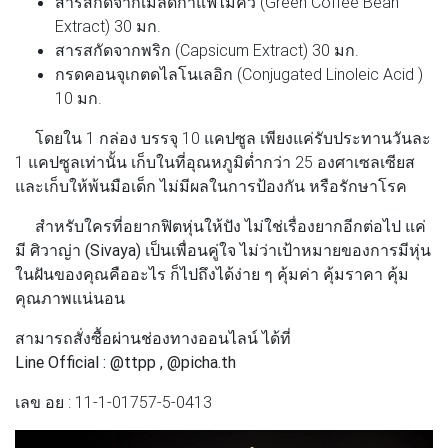
สารสกัดจากเมล็ดกาแฟไม่คั่ว (Green Coffee Bean
Extract) 30 มก.
สารสกัดจากพริก (Capsicum Extract) 30 มก.
กรดคอนจุเกตดไลโนเลอิก (Conjugated Linoleic Acid )
10 มก.
โดยใน 1 กล่อง บรรจุ 10 แคปซูล เพียงแค่รับประทานวันละ
1 แคปซูลเท่านั้น เก็บในที่อุณหภูมิต่ำกว่า 25 องศาเซลเซียส
และเก็บให้พ้นมือเด็ก ไม่มีผลในการป้องกัน หรือรักษาโรค
สำหรับใครที่อยากฟิตหุ่นให้ปัง ไม่ใช่เรื่องยากอีกต่อไป แค่
มี
ศิวาญ่า (Sivaya)
เป็นเพื่อนคู่ใจ ไม่ว่าเป้าหมายของการมีหุ่น
ในฝันของคุณคืออะไร ก็ไปถึงได้ง่าย ๆ คุ้มค่า คุ้มราคา คุ้ม
คุณภาพแน่นอน
สามารถสั่งซื้อผ่านช่องทางออนไลน์ ได้ที่
Line Official : @ttpp , @picha.th
เลข อย : 11-1-01757-5-0413