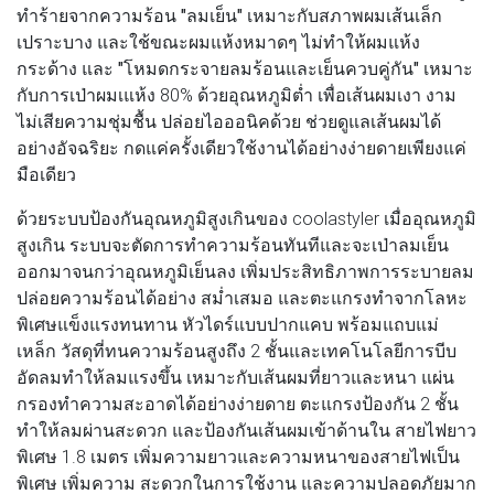
ทำร้ายจากความร้อน
"ลมเย็น"
เหมาะกับสภาพผมเส้นเล็ก
เปราะบาง และใช้ขณะผมแห้งหมาดๆ ไม่ทำให้ผมแห้ง
กระด้าง และ
"โหมดกระจายลมร้อนและเย็นควบคู่กัน"
เหมาะ
กับการเป่าผมเแห้ง 80% ด้วยอุณหภูมิต่ำ เพื่อเส้นผมเงา งาม
ไม่เสียความชุ่มชื้น ปล่อยไอออนิคด้วย ช่วยดูแลเส้นผมได้
อย่างอัจฉริยะ กดแค่ครั้งเดียวใช้งานได้อย่างง่ายดายเพียงแค่
มือเดียว
ด้วยระบบป้องกันอุณหภูมิสูงเกินของ coolastyler เมื่ออุณหภูมิ
สูงเกิน ระบบจะตัดการทำความร้อนทันทีและจะเป่าลมเย็น
ออกมาจนกว่าอุณหภูมิเย็นลง เพิ่มประสิทธิภาพการระบายลม
ปล่อยความร้อนได้อย่าง สม่ำเสมอ และตะแกรงทำจากโลหะ
พิเศษแข็งแรงทนทาน หัวไดร์แบบปากแคบ พร้อมแถบแม่
เหล็ก วัสดุที่ทนความร้อนสูงถึง 2 ชั้นและเทคโนโลยีการบีบ
อัดลมทำให้ลมแรงขึ้น เหมาะกับเส้นผมที่ยาวและหนา แผ่น
กรองทำความสะอาดได้อย่างง่ายดาย ตะแกรงป้องกัน 2 ชั้น
ทำให้ลมผ่านสะดวก และป้องกันเส้นผมเข้าด้านใน สายไฟยาว
พิเศษ 1.8 เมตร เพิ่มความยาวและความหนาของสายไฟเป็น
พิเศษ เพิ่มความ สะดวกในการใช้งาน และความปลอดภัยมาก