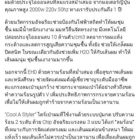
ผมด้วยประจุไอออนลบที่ลมแรงสม่ำเสมอ จากมอเตอร์ญี่ปุ่น
คุณภาพสูง 2000w 220v 50hz ทางเรารับประกันถึง 1 ปี!
ด้วยนวัตกรรมอัจฉริยะช่วยป้องกันไฟฟ้าสถิตทำให้ผมชุ่ม
ชื้น ผมมีน้ำหนักเงางาม ผมหวีลื่นจัดทรงง่าย มีเทคโนโลยี
ปล่อยประจุไอออนลบ 10 ล้านตัว/cm3 ลดอาการผมแห้ง
กระด้างและลดการสูญเสียความชุมชื้น ทั้งยัง ช่วยให้เกล็ดผม
ปิดสนิท ในขณะเดียวกันยังช่วยเพิ่ม H2O ให้กับเส้นผม ทำให้
เส้นผมนุ่ม ชุ่มชื้นเงางามมากขึ้น
นอกจากนี้ EHD ด้วยความร้อนที่สม่ำเสมอ เพื่อสุขภาพเส้นผม
และหนังศีรษะ ช่วยจัดแต่งผมดั่งผู้เชี่ยวชาญระดับมืออาชีพ
ตะแกรงลมเป่ามุมกว้าง ช่วยกระจายลมเป่าได้อย่างทั่วถึงขด
ทำความร้อนรูปตัว V เพิ่มประสิทธิภาพการกระจายความร้อน
เพื่อไม่ให้เส้นผมถูกทำร้ายจากความร้อนเป็นเวลานาน
"Cool A Styler" ไดร์เป่าผมที่ใช้งานด้วยระบบปุ่มกด ปรับความ
ร้อน 2 ระดับ ด้วย Chip อัจฉริยะแรงลม 3 แบบ ได้แก่
"ลมร้อน"
ที่เหมาะกับการจัดแต่งทรงผม และเส้นผมค่อนข้างหนา ให้ผม
แห้งเร็ว ผมเส้นเล็กไม่ควรเป่าเป็นเวลานาน เพื่อเลี่ยงเส้นผมถูก