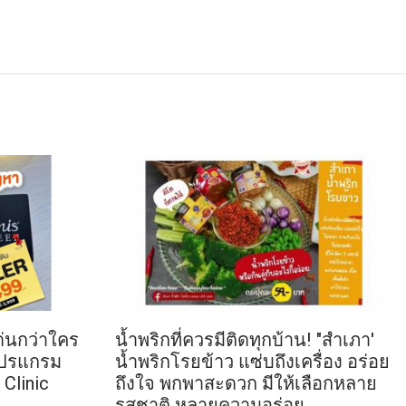
ด่นกว่าใคร
น้ำพริกที่ควรมีติดทุกบ้าน! "สำเภา'
โปรแกรม
น้ำพริกโรยข้าว แซ่บถึงเครื่อง อร่อย
Clinic
ถึงใจ พกพาสะดวก มีให้เลือกหลาย
รสชาติ หลายความอร่อย