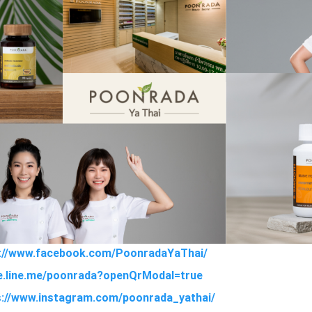
s://www.facebook.com/PoonradaYaThai/
ge.line.me/poonrada?openQrModal=true
s://www.instagram.com/poonrada_yathai/