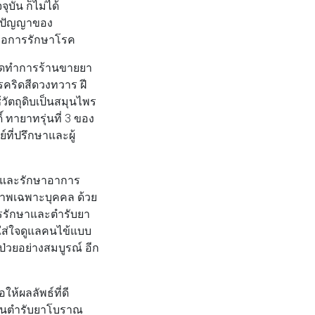
บัน ก็ไม่ได้
มิปัญญาของ
พื่อการรักษาโรค
ิดทำการร้านขายยา
รคริดสีดวงทวาร ฝี
ัตถุดิบเป็นสมุนไพร
 ทายาทรุ่นที่ 3 ของ
ที่ปรึกษาและผู้
าและรักษาอาการ
ภาพเฉพาะบุคคล ด้วย
ารรักษาและตำรับยา
ส่ใจดูแลคนไข้แบบ
วยอย่างสมบูรณ์ อีก
ห้ผลลัพธ์ที่ดี
ักดันตำรับยาโบราณ