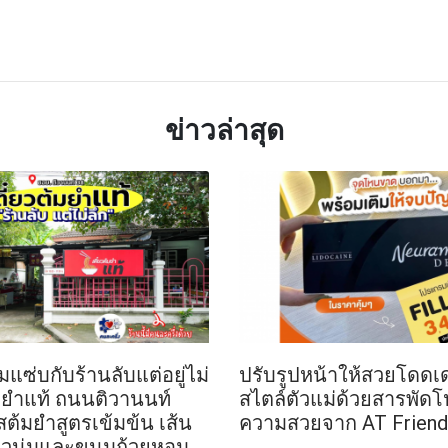
TTER
LINE
ข่าวล่าสุด
แซ่บกับร้านลับแต่อยู่ไม่
ปรับรูปหน้าให้สวยโดดเ
ต้มยำแท้ ถนนติวานนท์
สไตล์ตัวแม่ด้วยสารพัด
้มยำสูตรเข้มข้น เส้น
ความสวยจาก AT Friend 
ยวนุ่มและขนมถ้วยหอม