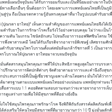
พทย์แผนปัจจุบันจะได้รับการยอมรับและเป็นที่นิยมอย่างมากในปัจจุ
างเลือกอื่นๆ นั้นด้อยกว่า โดยเฉพาะการแพทย์แผนไทยที่เป็นภู
ุ่นสู่รุ่น ถือเป็นมรดกความรู้อันทรงคุณค่าที่มาในรูปแบบตำรับยาเ
(ปุณรดา ยาไทย)"
เห็นความสำคัญของการแพทย์แผนไทยจึงได้เป
วมตำรับยาในการรักษาโรคเรื้อรังไว้อย่างครอบคลุม ไม่ว่าจะเป็นโ
ความดัน ไมเกรน ไซนัสอักเสบ ไปจนถึงอาการออฟฟิศซินโดรม ใช้ว
รพึ่งพาสารเคมี โดยได้รับเกียรติจากอาจารย์พิเชษฐ์ เลิศธรรมศักดิ์
นตำรับยาสมุนไพรโบราณตั้งแต่สมัยล้นเกล้ารัชกาลที่ 5 เป็นอาจารย์
ไพรโบราณให้ปุณรดา ยาไทยมาจวบจนปัจจุบัน
ั่นคัดสรรสมุนไพรคุณภาพที่ให้ประสิทธิภาพสูงสุดในการบรรเท
ำปรึกษาอาการผิดปกติต่างๆ จัดตัวยาตามอาการและคำนึงถึงสุข
ระสบการณ์ที่เป็นผู้เชี่ยวชาญเฉพาะด้านโดยตรง มั่นใจได้ว่าก
 ได้มาตรฐานตามแบบแพทย์แผนไทยอย่างแน่นอน แพทย์ทุกท่านจะใ
ุยสื่อสารแบบ 1:1 คอยติดตามสอบถามจนกว่าจะหายจากอาการเจ็บป่
องการดูแลร่างกายเพื่อให้มีสุขภาพที่ดีอย่างยั่งยืน
้งใจใช้สมุนไพรคุณภาพรักษาโรค จึงพิถีพิถันรังสรรค์ผลิตภัณฑ์เพื่อใ
ได้ส่งเสริมให้คนไทยมีสุขภาพที่ดีมายาวนานกว่า 10 ปี มุ่งมั่นผล