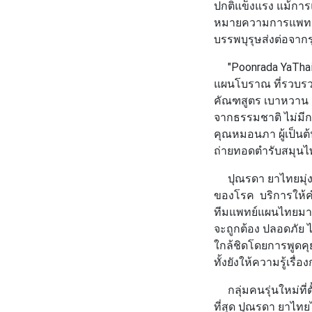
ปกติแข็งแรง แม้การแ
หมายความการแพทย์ท
บรรพบุรุษส่งต่อจากร
"Poonrada YaThai 
แผนโบราณ
ที่รวบร
คัณฑสูตร เบาหวาน 
จากธรรมชาติ ไม่มีกา
คุณหมอนภา ผู้เป็นต้
ถ่ายทอดตำรับสมุน
ปุณรดา ยาไทยมุ่งม
ของโรค บริการให้ค
ทีมแพทย์แผนไทยมากป
จะถูกต้อง ปลอดภัย
ใกล้ชิดโดยการพูดค
ทั้งยังให้ความรู้เรื่
กลุ่มคนรุ่นใหม่ที่ตั
ที่สุด ปุณรดา ยาไทย