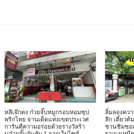
FACEBOOK
TWI
หลีเจ๊กตง ก๋วยจั๊บหมูกรอบหอมซุป
ลิ้มลองความ
พริกไทย จานเด็ดแห่งเขตประเวศ
ลึก เตี๋ยว
การันตีความอร่อยด้วยรางวัลร้า
ชวนชิมซอสต
นก๋วยจั๊บอันดับ 1 จากเว็บไซต์
ราเมงเหนี