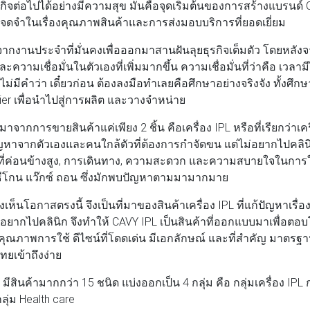
รกิจต่อไปได้อย่างมีความสุข มันคือจุดเริ่มต้นของการสร้างแบรนด
้ จดจำในเรื่องคุณภาพสินค้าและการส่งมอบบริการที่ยอดเยี่ยม
กงานประจำที่มั่นคงเพื่อออกมาสานฝันลุยธุรกิจเต็มตัว โดยหลังจ
ะความเชื่อมั่นในตัวเองที่เพิ่มมากขึ้น ความเชื่อมั่นที่ว่าคือ เวลา
ม่มีคำว่า เดี๋ยวก่อน ต้องลงมือทำเลยคือศึกษาอย่างจริงจัง ทั้งศ
lier เพื่อนำไปสู่การผลิต และวางจำหน่าย
มาจากการขายสินค้าแค่เพียง 2 ชิ้น คือเครื่อง IPL หรือที่เรียกว่าเ
หาจากตัวเองและคนใกล้ตัวที่ต้องการกำจัดขน แต่ไม่อยากไปคลิน
่ายที่ค่อนข้างสูง, การเดินทาง, ความสะดวก และความสบายใจในการ
ธีโกน แว๊กซ์ ถอน ซึ่งมักพบปัญหาตามมามากมาย
็นโอกาสตรงนี้ จึงเป็นที่มาของสินค้าเครื่อง IPL ที่แก้ปัญหาเรื่องข
ม่อยากไปคลินิก จึงทำให้ CAVY IPL เป็นสินค้าที่ออกแบบมาเพื่อต
่องคุณภาพการใช้ ดีไซน์ที่โดดเด่น มีเอกลักษณ์ และที่สำคัญ มาตร
ยเข้าถึงง่าย
มีสินค้ามากกว่า 15 ชนิด แบ่งออกเป็น 4 กลุ่ม คือ กลุ่มเครื่อง IPL ก
ลุ่ม Health care