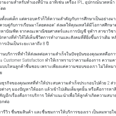
วามงามสำหรับทำเองที่บ้าน อาทิเช่น เครื่อง IPL, อุปกรณ์นวดหน้
โดด
้งแต่เด็ก แต่ครอบครัวก็ให้ความสำคัญกับการศึกษาเป็นอย่างมาก
 ควบคู่กับการเรียนมาโดยตลอด” ส่งผลให้คุณเทสได้มีโอกาสศึกษ
หาบัณฑิต จากคณะพาณิชยศาสตร์และการบัญชี จุฬาฯ สาขาวิชาสถิ
กทางที่ทำให้ได้เห็นชีวิตการทำงานและสังคมที่ดียิ่งขึ้นกว่าเดิม หลั
ารเงินเป็นระยะเวลาถึง 8 ปี
องงานบริการที่ทำให้ส่งผลต่อความสำเร็จในปัจจุบันของคุณเทสคือการ
ละ Customer Satisfaction ทำให้เราทราบว่าความต้องการ ความคา
รแบบไหนลูกค้าชื่นชอบ เพราะเพียงแค่ความชอบของเรา ไม่ได้หม
วย
างธุรกิจของคุณเทสที่ทำให้ประสบความสำเร็จประกอบไปด้วย 2 ส่วน 
่งต่างๆ มองปัญหาให้ออก แล้วเข้าไปเติมเต็มจุดนั้น หรือคือการหาส
ำคัญอีกเรื่องคือการบริการ ให้คำแนะนำเพื่อให้ลูกค้าเกิดความสบ
อกต่อ
มารีวิว ชื่นชมสินค้า และชื่นชมการให้บริการของเรา เป็นลมหายใจข