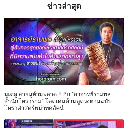
ข่าวล่าสุด
มูเตลู สายมูห้ามพลาด !! กับ “อาจารย์รามพล
สำนักโหราราม” โดดเด่นด้านดูดวงตามฉบับ
โหราศาสตร์พม่าทศลัคน์