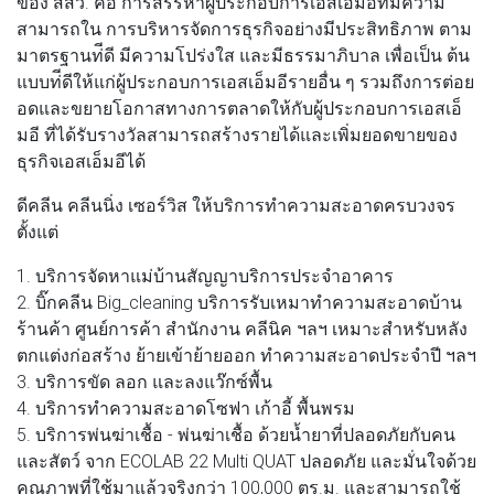
ของ สสว. คือ การสรรหาผู้ประกอบการเอสเอ็มอีท่ีมีความ
สามารถใน การบริหารจัดการธุรกิจอย่างมีประสิทธิภาพ ตาม
มาตรฐานท่ีดี มีความโปร่งใส และมีธรรมาภิบาล เพื่อเป็น ต้น
แบบท่ีดีให้แก่ผู้ประกอบการเอสเอ็มอีรายอื่น ๆ รวมถึงการต่อย
อดและขยายโอกาสทางการตลาดให้กับผู้ประกอบการเอสเอ็
มอี ที่ได้รับรางวัลสามารถสร้างรายได้และเพิ่มยอดขายของ
ธุรกิจเอสเอ็มอีได้
ดีคลีน คลีนนิ่ง เซอร์วิส ให้บริการทำความสะอาดครบวงจร
ตั้งแต่
​​1. บริการจัดหาแม่บ้านสัญญาบริการประจำอาคาร
2. บิ๊กคลีน Big_cleaning บริการรับเหมาทำความสะอาดบ้าน
ร้านค้า ศูนย์การค้า สำนักงาน คลีนิค ฯลฯ เหมาะสำหรับหลัง
ตกแต่งก่อสร้าง ย้ายเข้าย้ายออก ทำความสะอาดประจำปี ฯลฯ
3. บริการขัด ลอก และลงแว๊กซ์พื้น
4. บริการทำความสะอาดโซฟา เก้าอี้ พื้นพรม
5. บริการพ่นฆ่าเชื้อ - พ่นฆ่าเชื้อ ด้วยน้ำยาที่ปลอดภัยกับคน
และสัตว์ จาก ECOLAB 22 Multi QUAT ปลอดภัย และมั่นใจด้วย
คุณภาพที่ใช้มาแล้วจริงกว่า 100,000 ตร.ม. และสามารถใช้