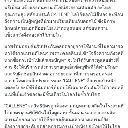
ราคาและคุณภาพแบบครบจบในใบเดียว กระเป๋าหนังเกรด
พรีเมียม แข็งแรงทนทาน ดีไซน์สวยงามทันสมัย อะไหล่
คุณภาพสูง สลักแบรนด์ CALLENE’ โลโก้ดอกไม้สีทอง สะท้อน
ถึงความเป็นผู้หญิงที่นำมาเปรียบเทียบกับดอกไม้ ซึ่งมีภาพ
ลักษณ์ภายนอกที่อ่อนโยนน่าทะนุถนอม แต่ซ่อนความ
แข็งแกร่งดั่งทองคำไว้ภายใน
มาพร้อมออปชั่นรับประกันตลอดอายุการใช้งาน ที่ไม่สามารถ
หาได้จากแบรนด์ไหนๆ เพราะคอลลีนเน่เข้าใจถึงความกังวลที่
หากซื้อกระเป๋าไปแล้วเจอปัญหา จะไม่ได้รับการดูแลอย่างที่
ควร จึงให้บริการหลังการขายสุดเอ็กซ์คลูซีฟที่ให้คำปรึกษา
และรับผิดชอบสินค้าตลอดระยะเวลาที่สาวๆ ครอบครอง
ความโดดเด่นอีกประการของ
"CALLENE’"
คือกระเป๋าหนัง
แต่ละใบจะมีซีรีส์นัมเบอร์ที่มอบให้เฉพาะตัว มั่นใจได้ว่าคอลลี
นเน่ที่เป็นเจ้าของจะมีชิ้นเดียวในโลกไม่ซ้ำกับใคร
"CALLENE’"
จดสิทธิบัตรถูกต้องตามกฎหมาย ผลิตในโรงงานที่
ได้มาตรฐานพิถีพิถันใส่ใจดูแลทุกขั้นตอน นอกจากจะผลิต
แบรนด์ออกมาภายใต้ชื่อคอลลีนเน่แล้ว ทางแบรนด์ยัง
ต้องการยกระดับอุตสาหกรรมกระเป๋าหนังของไทยให้ไปไกล