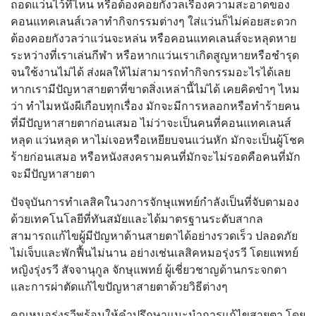
ถอดแว่นไว้ที่ไหน หรือต้องคอยกังวลเรื่องความสะอาดของ
คอนแทคเลนส์เวลาทำกิจกรรมต่างๆ ใส่แว่นก็ไม่ค่อยสะดวก
ต้องคอยกังวลว่าแว่นจะหล่น หรือคอนแทคเลนส์จะหลุดหาย
ระหว่างที่เราเล่นกีฬา หรือหากแว่นเราเกิดสูญหายหรือชำรุด
จนใช้งานไม่ได้ ส่งผลให้ไม่สามารถทำกิจกรรมอะไรได้เลย
หากเรามีปัญหาสายตาที่ขาดสิ่งเหล่านี้ไม่ได้ เคยคิดขำๆ ไหม
ว่า ทำไมหนังผีเกือบทุกเรื่อง มักจะมีการหลอกหรือทำร้ายคน
ที่มีปัญหาสายตาก่อนเสมอ ไม่ว่าจะเป็นคนที่คอนแทคเลนส์
หลุด แว่นหลุด หาไม่เจอหรือเหยียบจนแว่นหัก มักจะเป็นผู้โชค
ร้ายก่อนเสมอ หรือหนังสงครามคนที่มักจะไม่รอดคือคนที่มัก
จะมีปัญหาสายตา
ปัจจุบันการทำเลสิคในวงการจักษุแพทย์กำลังเป็นที่จับตามอง
ด้วยเทคโนโลยีที่ทันสมัยและได้มาตรฐานระดับสากล
สามารถแก้ไขผู้มีปัญหาด้านสายตาได้อย่างรวดเร็ว ปลอดภัย
ไม่เจ็บและพักฟื้นไม่นาน อย่างเช่น
เลสิคหมอรุ่งรวี โดยแพทย์
หญิงรุ่งรวี สัจจานุกูล จักษุแพทย์ ผู้เชี่ยวชาญด้านกระจกตา
และการผ่าตัดแก้ไขปัญหาสายตาด้วยวิธีต่างๆ
คุณหมอรุ่งรวีพร้อมให้คำปรึกษาแนะนำการแก้ไขสายตา โดย