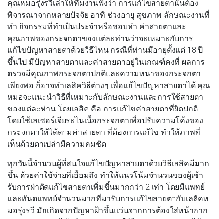
คุณหมอรุ่งรวีเล่าให้ทีมงานฟังว่า การแก้ไขสายตานั้นต้อง
พิจารณาจากหลายปัจจัย อาทิ ช่วงอายุ สุขภาพ ลักษณะงานที่
ทำ กิจกรรมที่ทำเป็นประจำหรือชอบทำ ค่าสายตาและ
คุณภาพของกระจกตาของแต่ละท่านว่าจะเหมาะกับการ
แก้ไขปัญหาสายตาด้วยวิธีไหน กรณีที่ท่านมีอายุตั้งแต่ 18 ปี
ขึ้นไป มีปัญหาสายตาและค่าสายตาอยู่ในเกณฑ์คงที่ ผลการ
ตรวจมีคุณภาพกระจกตาปกติและความหนาของกระจกตา
เพียงพอ ก็อาจทำเลสิควิธีต่างๆ เพื่อแก้ไขปัญหาสายตาได้ คุณ
หมอจะแนะนำวิธีที่เหมาะกับลักษณะงานและการใช้สายตา
ของแต่ละท่าน โดยเลสิค คือ การแก้ไขค่าสายตาที่ผิดปกติ
โดยใช้เลเซอร์เจียระไนเนื้อกระจกตาเพื่อปรับความโค้งของ
กระจกตาให้ได้ตามค่าสายตา ที่ต้องการแก้ไข ทำให้ภาพที่
เห็นด้วยตาเปล่ามีความคมชัด
ทุกวันนี้จำนวนผู้ที่สนใจแก้ไขปัญหาสายตาด้วยวิธีเลสิคมีมาก
ขึ้น ด้วยค่าใช้จ่ายที่เอื้อมถึง ทำให้แนวโน้มจำนวนของผู้เข้า
รับการผ่าตัดแก้ไขสายตาเพิ่มขึ้นมากกว่า 2 เท่า โดยมีแพทย์
และทันตแพทย์จำนวนมากที่มารับการแก้ไขสายตากับเลสิคห
มอรุ่งรวี มักเกิดจากปัญหาฝ้าขึ้นแว่นจากการต้องใส่หน้ากาก