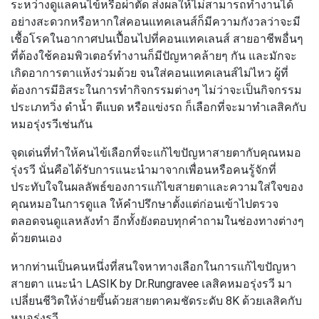
ระหว่างดูแลคนไข้หรือผ่าตัด ส่งผลให้ไม่สามารถทำงานได้
อย่างสะดวกหรือหากใส่คอนแทคเลนส์ก็มีความกังวลว่าจะมี
เชื้อโรคในอากาศปนเปื้อนไปที่คอนแทคเลนส์ สายอาชีพอื่นๆ
ที่ต้องใช้คอมพิวเตอร์ทำงานก็มีปัญหาคล้ายๆ กัน และมักจะ
เกิดอาการตาแห้งร่วมด้วย จนใส่คอนแทคเลนส์ไม่ไหว ผู้ที่
ต้องการมีอิสระในการทำกิจกรรมต่างๆ ไม่ว่าจะเป็นกิจกรรม
ประเภทวิ่ง ดำน้ำ ตีแบด หรือแข่งรถ ก็เลือกที่จะมาทำเลสิคกับ
หมอรุ่งรวีเช่นกัน
จุดเด่นที่ทำให้คนไข้เลือกที่จะแก้ไขปัญหาสายตากับคุณหมอ
รุ่งรวี นั่นคือได้รับการแนะนำมาจากเพื่อนหรือคนรู้จักที่
ประทับใจในผลลัพธ์ของการแก้ไขสายตาและความใส่ใจของ
คุณหมอในการดูแล ให้คำปรึกษาตั้งแต่ก่อนเข้าไปตรวจ
ตลอดจนดูแลหลังทำ อีกทั้งยังตอบทุกคำถามในช่องทางต่างๆ
ด้วยตนเอง
หากท่านเป็นคนหนึ่งที่สนใจหาทางเลือกในการแก้ไขปัญหา
สายตา แนะนำ LASIK by Dr.Rungravee เลสิคหมอรุ่งรวี มา
เปลี่ยนชีวิตให้ง่ายขึ้นด้วยสายตาคมชัดระดับ 8K ด้วยเลสิคกับ
หมอรุ่งรวี