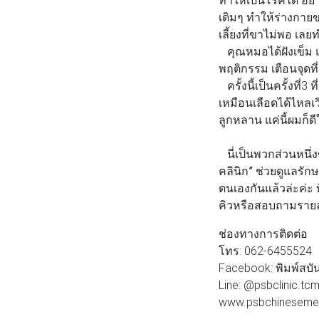
เดิมๆ ทำให้ร่างกาย
เลี้ยงที่ขาไม่พอ เล
คุณหมอได้ฝังเข็ม แ
พฤติกรรม เตือนจุดที่
ครั้งนี้เป็นครั้งที่3
เหมือนเลือดได้ไหลเว
ลูกหลาน แค่นี้ผมก็ด
นี่เป็นพวกส่วนหนึ่
คลินิก”
ช่วยดูแลรักษา
ตนเองกันแล้วล่ะค่ะ
คิวหรือสอบถามรายละเ
ช่องทางการติดต่อ
โทร: 062-6455524
Facebook: พิมพ์สบัน
Line: @psbclinic.tc
www.psbchinesem