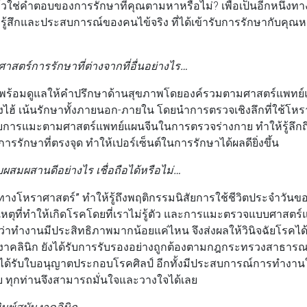
วใช่คำตอบของการรักษาที่คุณตามหาหรือไม่? เพื่อเป็นอีกหนึ่งทางเล
ู้สึกและประสบการณ์ของคนไข้จริง ที่ได้เข้ารับการรักษากับคุณหม
ศาสตร์การรักษาที่ต่างจากที่อื่นอย่างไร…
 พร้อมดูแลให้คำปรึกษาด้านสุขภาพโดยองค์รวมตามศาสตร์แพทย์
งไฮ้ เน้นรักษาทั้งภายนอก-ภายใน โดยนำการตรวจเชิงลึกที่ใช้โห
กับการแมะตามศาสตร์แพทย์แผนจีนในการตรวจร่างกาย ทำให้รู้ลึก
การรักษาที่ตรงจุด ทำให้เปอร์เซ็นต์ในการรักษาได้ผลดียิ่งขึ้น
สมผสานดีอย่างไร เชื่อถือได้หรือไม่…
ทางโหราศาสตร์”
ทำให้รู้ถึงพฤติกรรมนิสัยการใช้ชีวิตประจำวันขอ
หตุที่ทำให้เกิดโรคโดยที่เราไม่รู้ตัว และการแมะตรวจแบบศาสตร์แพ
ะว่าทำงานมีประสิทธิภาพมากน้อยแค่ไหน จึงส่งผลให้วินิจฉัยโรคได
นงาคลินิก ยังได้รับการรับรองอย่างถูกต้องตามกฎกระทรวงสาธารณส
ได้รับใบอนุญาตประกอบโรคศิลป์ อีกทั้งมีประสบการณ์การทำง
ย ทุกท่านจึงสามารถมั่นใจและวางใจได้เลย
ิมพ์สบันงาคลินิก…