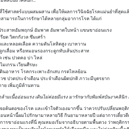
ช้ศาสตร์แบบผสมผสาน เพื่อให้ผลการวินิจฉัยโรคแม่นยำที่สุดแล้ว
สามารถในการรักษาได้หลายกลุ่มอาการโรค ได้แก่
ระสาทอัมพฤกษ์ อัมพาต อัมพาตใบหน้า แขนขาอ่อนแรง
ียด วิตกกังวล ซึมเศร้า
และหลอดเลือด ความดันโลหิตสูง เบาหวาน
กเสื่อม หรือหมอนรองกระดูกทับเส้นประสาท
 เช่น ปวดคอ บ่า ไหล่
ไมเกรน เวียนศีรษะ
ดินอาหาร โรคกระเพาะอักเสบ กรดไหลย้อน
ีเวช ปวดประจำเดือน ประจำเดือนผิดปกติ ภาวะมีบุตรยาก
าย เพิ่มภูมิต้านทาน
กล้ามเนื้ออ่อนแรง เดินไม่ค่อยมีแรง มารักษากับพิมพ์สบันงาคลินิก เล
จอต้นตอของโรค และเข้าใจตัวเองมากขึ้น ว่าควรปรับเปลี่ยนพฤติกร
อนหน้านี้ผมไปรักษามาหลายวิธี กินยามาหลายปี แต่อาการเดี๋ยวดีเ
ารขาอ่อนแรงที่นี่ คุณหมอเริ่มจากอธิบายตามพื้นดวง ว่าพฤติก
างของผมเป็นคนกินน้ำน้อยเลยทำให้เลือดหนืด และไม่ค่อยกินเนื้อส