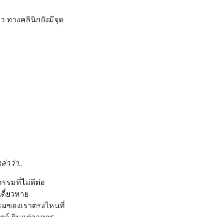
 ทางคลินิกยังมีจุด
่าว่า..
รมที่ไม่ดีต่อ
ดี๋ยวหาย
รรมของเราตรงไหนที่
ัตว์ กินแต่อาหาร