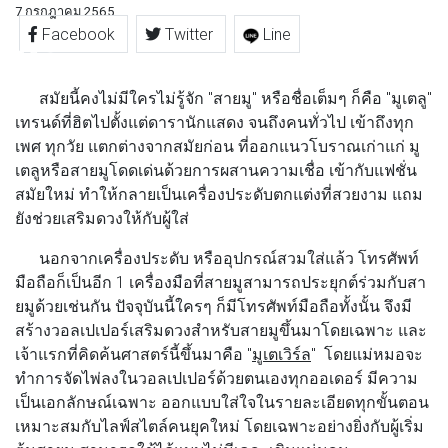
7 กรกฎาคม 2565
Facebook
Twitter
Line
สมัยนี้คงไม่มีใครไม่รู้จัก "สายมู" หรือชื่อเต็มๆ ก็คือ "มูเตลู"
เทรนด์ที่ฮิตไปตั้งแต่ดารานักแสดง จนถึงคนทั่วไป เข้าถึงทุก
เพศ ทุกวัย แตกต่างจากสมัยก่อน ที่ออกแนวโบราณเก่าแก่ มู
เตลูหรือสายมูโดดเด่นด้วยการผสานความเชื่อ เข้ากับแฟชั่น
สมัยใหม่ ทำให้กลายเป็นเครื่องประดับตกแต่งที่สวยงาม แถม
ยังช่วยเสริมดวงให้กับผู้ใส่
นอกจากเครื่องประดับ หรืออุปกรณ์สวมใส่แล้ว โทรศัพท์
มือถือก็เป็นอีก 1 เครื่องมือที่สายมูสามารถประยุกต์ร่วมกับสา
ยมูด้วยเช่นกัน ปัจจุบันนี้ใครๆ ก็มีโทรศัพท์มือถือทั้งนั้น จึงมี
สร้างวอลเปเปอร์เสริมดวงสำหรับสายมูขึ้นมาโดยเฉพาะ และ
เจ้าแรกที่คิดค้นศาสตร์นี้ขึ้นมาคือ "
มูเตเวิร์ล
" โดยแม่หมอจะ
ทำการจัดไพ่ลงในวอลเปเปอร์ด้วยตนเองทุกออเดอร์ มีความ
เป็นเอกลักษณ์เฉพาะ ออกแบบใส่ใจในรายละเอียดทุกขั้นตอน
เหมาะสมกับไลฟ์สไตล์คนยุคใหม่ โดยเฉพาะอย่างยิ่งกับผู้เริ่ม