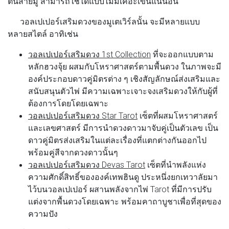
ต้นสายมู สามารถใช้ได้แบบไม่มีเคอะเขินแน่นอน
วอลเปเปอร์เสริมดวงของมูเตเวิร์ลนั้น จะมีหลายแบบ
หลายสไตล์ อาทิเช่น
วอลเปเปอร์เสริมดวง 1st Collection
ที่จะออกแบบตาม
หลักฮวงจุ้ย ผสมกับโหราศาสตร์ตามพื้นดวง ในภาพจะมี
องค์ประกอบดาวคู่มิตรต่าง ๆ เชิงสัญลักษณ์ส่งเสริมและ
สนับสนุนตัวไพ่ มีความเฉพาะเจาะจงเสริมดวงให้กับผู้ที่
ต้องการโดยโดยเฉพาะ
วอลเปเปอร์เสริมดวง Star Tarot
เซ็ตที่ผสมโหราศาสตร์
และเลขศาสตร์ มีการนำดวงดาวมาจับคู่เป็นตัวเลข เป็น
ดาวคู่มิตรส่งเสริมในแต่ละเรื่องที่แตกต่างกันออกไป
พร้อมคู่สีจากดวงดาวนั้นๆ
วอลเปเปอร์เสริมดวง Devas Tarot
เซ็ตที่นำพลังแห่ง
ความศักดิ์สิทธิ์ขององค์เทพฮินดู ประหนึ่งยกเทวาลัยมา
ไว้บนวอลเปเปอร์ ผสานพลังจากไพ่ Tarot ที่มีการปรับ
แต่งจากพื้นดวงโดยเฉพาะ พร้อมคาถาบูชาเพื่อที่สุดของ
ความปัง