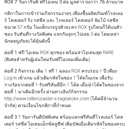
ROX 7 วันการันตี ฟรีไอเทม 3 ต่อ มูลค่ารวมกว่า 76 ล้านบาท
กติกาในการเข้าร่วมกิจกรรมง่ายๆ เพียงซื้อผลิตภัณฑ์โรลเลอ
ร์ โคสเตอร์ ริง รสชีส และ โรลเลอร์ โคสเตอร์ จัมโบ้ รสชีส
ขนาด 57 กรัม ในแพ็กเกจรูปตัวละคร ROX รูปไหนก็ได้บนตัว
ซอง รับทันทีรางวัลพิเศษ แจกกันจุกๆ ไปเลย 3 ต่อ โดยเหล่า
นักผจญภัยจะได้ลุ้นดังนี้
ต่อที่ 1
ฟรี! ไอเทม ROX ทุกซอง พร้อมล่าไอเทมสุด RARE
(พิเศษสำหรับผู้เล่นใหม่รับฟรีไอเทมเพิ่มเติม)
ต่อที่ 2
กิจกรรม เติม 1 ฟรี 1 ฉลอง ROX ครบรอบ 1 ปี เพียง
Log-in เข้าเกม แล้วเติมรหัสในซอง 1 โค้ดในเกม เพื่อรับ
รางวัลจากต่อที่ 1 รับฟรีทันทีอีก 1 โค้ด เมื่อนำโค้ดในซองจาก
ต่อที่ 1 มาเติมอีกครั้ง ผ่านทางลิงก์กิจกรรม
http://www.rollercoaster-x-ragnarokx.com (โค้ดมีจำนวน
จำกัด) ตามเงื่อนไขกติกาที่กำหนด
ต่อที่ 3
7 วันการันตีบัฟพิเศษ พร้อมแลกฟรีทันทีโรลเลอร์ โคส
เตอร์ รสชีส ไอเทมเอ็กซ์คลูซีฟ เพิ่มบัฟเมื่อเติมรหัสในซองครบ