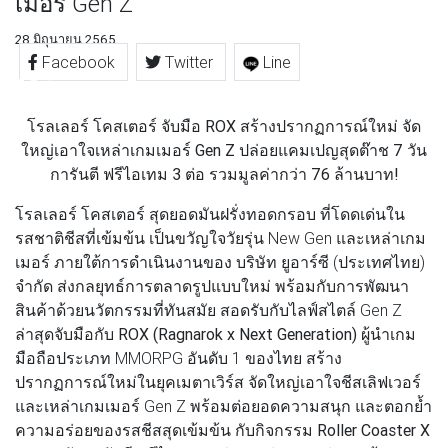
เมอร์ Gen Z
28 มิถุนายน 2565
Facebook
Twitter
Line
โรลเลอร์ โคสเตอร์ จับมือ ROX สร้างปรากฏการณ์ใหม่ จัด
ใหญ่เอาใจเหล่าเกมเมอร์ Gen Z ปล่อยแคมเปญสุดต๊าช 7 วัน
การันตี ฟรีไอเทม 3 ต่อ รวมมูลค่ากว่า 76 ล้านบาท!
โรลเลอร์ โคสเตอร์
สุดยอดมันฝรั่งทอดกรอบ ที่โดดเด่นใน
รสชาติชีสที่เข้มข้น เป็นขวัญใจวัยรุ่น New Gen และเหล่าเกม
เมอร์ ภายใต้การดำเนินงานของ บริษัท ยูอาร์ซี (ประเทศไทย)
จำกัด ส่งกลยุทธ์การตลาดรูปแบบใหม่ พร้อมกับการพัฒนา
สินค้าด้วยนวัตกรรมที่ทันสมัย สอดรับกับไลฟ์สไตล์ Gen Z
ล่าสุดจับมือกับ
ROX (Ragnarok x Next Generation)
ผู้นำเกม
มือถือประเภท MMORPG อันดับ 1 ของไทย สร้าง
ปรากฏการณ์ใหม่ในยุคเมตาเวิร์ส จัดใหญ่เอาใจชีสเลิฟเวอร์
และเหล่าเกมเมอร์ Gen Z พร้อมต่อยอดความสนุก และตอกย้ำ
ความอร่อยของรสชีสสุดเข้มข้น กับกิจกรรม
Roller Coaster X