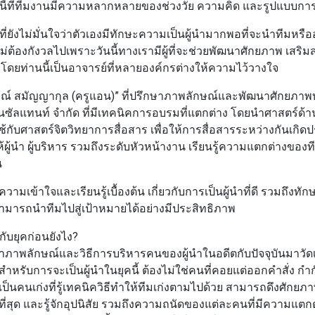
ในยุคนี้ที่ทีมงานมีความหลากหลายของช่วงวัย ความคิด และรูปแบบก
ยังไม่มั่นใจว่าตัวเองมีทักษะความเป็นผู้นำมากพอที่จะนำทีมหรื
ม่ต้องกังวลไปเพราะวันนี้ทางเรามีผู้ที่จะช่วยพัฒนาศักยภาพ เสริ
 โดยท่านนี้เป็นอาจารย์ที่หลายองค์กรต่างให้ความไว้วางใจ
ณ์ สมัญญากุล (ครูแอน)”
ที่ปรึกษาภาพลักษณ์และพัฒนาศักยภาพบ
นซัลแทนท์ จำกัด ที่มีเทคนิคการอบรมที่แตกต่าง โดยนำศาสตร์ด้
กับศาสตร์จิตวิทยาการสื่อสาร เพื่อให้การสื่อสารระหว่างกันเกิดป
้ผู้นำ ผู้บริหาร รวมถึงระดับหัวหน้างาน เรียนรู้ความแตกต่างของ
น
ข้าใจและเรียนรู้เบื้องต้น เกี่ยวกับการเป็นผู้นำที่ดี รวมถึงทักษะ
สามารถนำทีมไปสู่เป้าหมายได้อย่างมีประสิทธิภาพ
งกับยุคก่อนยังไง?
าพลักษณ์และวิธีการบริหารคนของผู้นำในอดีตกับปัจจุบันมาวัดเ
ต่สำหรับการจะเป็นผู้นำในยุคนี้ ต้องไม่ใช่คนที่คอยแต่ออกคำสั่ง 
้องเป็นคนเก่งที่รู้เทคนิควิธีทำให้ทีมเก่งตามไปด้วย สามารถดึงศั
่สุด และรู้จักอุปนิสัย รวมถึงความถนัดของแต่ละคนที่มีความแตกต