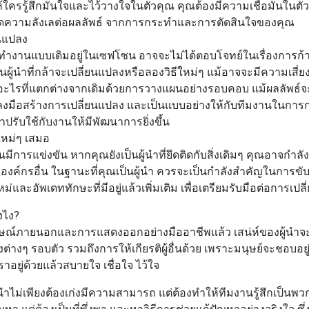
รู้สึกมั่นใจและไว้วางใจในตัวคุณ คุณต้องมีความเชื่อมั่นในตัวเอ
ิดความลังเลต่อผลลัพธ์ จากการกระทำและการตัดสินใจของคุณ
ยนแปลง
ำงานแบบเดิมอยู่ในเซฟโซน อาจจะไม่ได้ตอบโจทย์ในเรื่องการก้
็นผู้นำที่กล้าจะเปลี่ยนแปลงหรือลองวิธีใหม่ๆ แม้อาจจะมีความเสี่ย
ะไรที่แตกต่างจากเดิมด้วยการวางแผนอย่างรอบคอบ แม้ผลลัพธ์จะ
ล้าลงมือสร้างการเปลี่ยนแปลง และเป็นแบบอย่างให้กับทีมงานในการก
าปรับใช้กับงานให้มีพัฒนาการยิ่งขึ้น
่งใหม่ๆ เสมอ
มีการแข่งขัน หากคุณยังเป็นผู้นำที่ยึดติดกับสิ่งเดิมๆ คุณอาจกำล
าองค์กรอื่น ในฐานะที่คุณเป็นผู้นำ ควรจะเป็นกำลังสำคัญในการขับ
งใหม่และอัพเดททักษะที่มีอยู่แล้วเพิ่มเติม เพื่อเตรียมรับมือต่อการเป
ังไง?
ายนอกและการแสดงออกอย่างมืออาชีพแล้ว เสน่ห์ของผู้นำจะ
่งต่างๆ รอบตัว รวมถึงการให้เกียรติผู้อื่นด้วย เพราะมนุษย์จะชอบอย
เราอยู่ด้วยแล้วสบายใจ เชื่อใจ ไว้ใจ
ำไม่เพียงต้องเก่งมีความสามารถ แต่ต้องทำให้ทีมงานรู้สึกเป็นพวกเ
ปัญหา แต่ต้องเป็นที่พึ่งพา และหาวิธีการช่วยแก้ปัญหาอย่างจริงใจ ซึ่ง