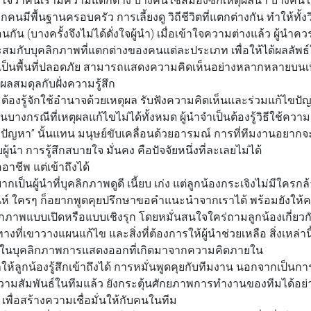
คนมีพื้นฐานครอบครัว การเลี้ยงดู วิถีชีวิตที่แตกต่างกัน ทำให้ทั้
ัน (บางครั้งจึงไม่ได้ดั่งใจผู้นำ) เมื่อเข้าใจความต่างแล้ว ผู้นำควร
าะสมกับบุคลิกภาพที่แตกต่างของคนแต่ละประเภท เพื่อให้ได้ผลลัพธ์ใ
นเป็นพื้นที่ปลอดภัย สามารถแสดงความคิดเห็นอย่างหลากหลายบนเป
ุผลสมดุลกับฝั่งความรู้สึก
ต้องรู้จักใช้อำนาจด้วยเหตุผล รับฟังความคิดเห็นและร่วมแก้ไขป
บางกรณีที่เหตุผลแก้ไขไม่ได้ทั้งหมด ผู้นำจำเป็นต้องรู้วิธีใช้คว
ปัญหา” นั้นแทน มนุษย์ขับเคลื่อนด้วยอารมณ์ การที่ทีมงานอยาก
ู้นำ การรู้สึกสบายใจ มั่นคง คือปัจจัยหนึ่งที่ละเลยไม่ได้
อาชีพ แต่เข้าถึงได้
ป็นผู้นำที่บุคลิกภาพดูดี เนี้ยบ เก่ง แต่ลูกน้องกระเจิงไม่มีใครก
ีเสน่ห์ ใครๆ ก็อยากพูดคุยปรึกษาขอคำแนะนำจากเราได้ พร้อมยังใ
ิกภาพแบบเปิดหรือแบบเชิงรุก โดยหมั่นสนใจใคร่ถามลูกน้องเกี่ยว
งที่เขาวางแผนแก้ไข และสิ่งที่ต้องการให้ผู้นำช่วยเหลือ สิ่งเหล่านี
นึ่งในบุคลิกภาพการแสดงออกที่เกิดมาจากความคิดภายใน
้ลูกน้องรู้สึกเข้าถึงได้ การหมั่นพูดคุยกับทีมงาน นอกจากเป็นก
วามสัมพันธ์ในทีมแล้ว ยังกระตุ้นศักยภาพการทำงานของทีมได้อย่
 เพื่อสร้างความเชื่อมั่นให้กับคนในทีม