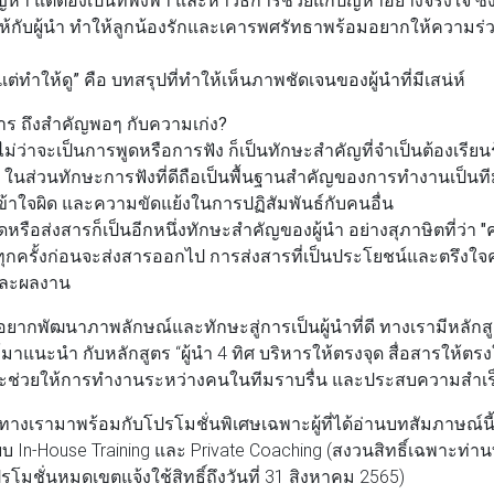
ห์ให้กับผู้นำ ทำให้ลูกน้องรักและเคารพศรัทธาพร้อมอยากให้ความ
แต่ทำให้ดู”
คือ บทสรุปที่ทำให้เห็นภาพชัดเจนของผู้นำที่มีเสน่ห์
าร ถึงสำคัญพอๆ กับความเก่ง?
ว่าจะเป็นการพูดหรือการฟัง ก็เป็นทักษะสำคัญที่จำเป็นต้องเรียนรู
ๆ ในส่วนทักษะการฟังที่ดีถือเป็นพื้นฐานสำคัญของการทำงานเป็นท
าใจผิด และความขัดแย้งในการปฏิสัมพันธ์กับคนอื่น
อส่งสารก็เป็นอีกหนึ่งทักษะสำคัญของผู้นำ อย่างสุภาษิตที่ว่า
"
์ทุกครั้งก่อนจะส่งสารออกไป การส่งสารที่เป็นประโยชน์และตรึงใจค
ังและผลงาน
กพัฒนาภาพลักษณ์และทักษะสู่การเป็นผู้นำที่ดี ทางเรามีหลักสู
มาแนะนำ กับหลักสูตร “ผู้นำ 4 ทิศ บริหารให้ตรงจุด สื่อสารให้ตร
ี่จะช่วยให้การทำงานระหว่างคนในทีมราบรื่น และประสบความสำเร
นี้ทางเรามาพร้อมกับ
โปรโมชั่นพิเศษเฉพาะผู้ที่ได้อ่านบทสัมภาษณ์น
บ In-House Training และ Private Coaching (สงวนสิทธิ์เฉพาะท่าน
ปรโมชั่นหมดเขตแจ้งใช้สิทธิ์ถึงวันที่ 31 สิงหาคม 2565)