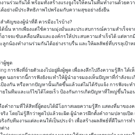
งานร่วมกันได้ พร้อมทั้งสร้างแรงจูงใจให้คนในทีมทำงานด้วยความเ
ด้อย่างมีประสิทธิภาพไปพร้อมกับความสุขอย่างยั่งยืน
ำคัญของผู้นำที่ดี ควรมีอะไรบ้าง?
ีได้นั้น หากเพียงแต่ใช้ความมุ่งมั่นและประสบการณ์ความสำเร็จจา
 ก็อาจจะขับเคลื่อนทีมและองค์กรให้ประสบความสำเร็จได้ แต่หากมีท
ะลูกน้องทำงานร่วมกันได้อย่างราบรื่น และให้ผลลัพธ์ที่บรรลุเป้าห
าผู้พูด
 การฟังที่ย้ายตัวเองไปอยู่ฝั่งผู้พูด เพื่อลงลึกไปถึงความรู้สึก ได
ูด นอกจากนี้การฟังยังจะทำให้ผู้นำอาจมองเห็นปัญหาที่กำลังจะเกิดไ
องกัน หรือหากปัญหานั้นเกิดขึ้นแล้วแต่ไม่ได้รับแจ้ง การฟังจะทำใ
ยในทีมและแก้ไขได้โดยเร็ว ป้องกันการเกิดปัญหาที่ใหญ่ขึ้นใน
อคำถามที่ให้สิทธิ์ผู้ตอบได้มีโอกาสเผยความรู้สึก แสดงที่มาขอ
จริง โดยไม่รู้สึกว่าพูดไปแล้วจะผิด ผู้นำควรฝึกตั้งคำถามปลายเปิ
้จริงกับทีมงานแต่ละคนให้เป็นประจำ เพื่อสร้างผลลัพธ์ที่ดีในการท
ดต่าง
าใจว่าคนเรามีความแตกต่าง บางคนใช้สมองซีกเหตุผลนำ บางคนใช้