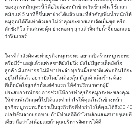
ของสูตรหมักสูตรนี้ก็คือไม่ต้องหมักข้ามวันข้ามคืน ใช้เวลา
หมักแค่ 5 นาทีก็ขึ้นเตาย่างได้แล้ว และที่สำคัญเพิ่มน้ำหนักให้
หมูคุณได้ถึงเท่าตัวเลย ไม่ว่าคุณจะขายแบบจัดเป็นชุด หรือ
ตักชั่งกิโล ก็แสนจะคุ้ม ย่างหอมๆ สุกแล้วจิ้มกับน้ำจิ้มบอกเลย
ว่าฟินเวอร์
ใครที่กำลังคิดจะทำธุรกิจหมูกระทะ อยากเปิดร้านหมูกระทะ
หรือมีร้านอยู่แล้วแต่รสชาติยังไม่นิ่ง ยังไม่มีสูตรเด็ดมัดใจ
ลูกค้า มีแต่ขาจร ไม่มีขาประจำ ทุกวันนี้รสชาติแค่พอกินได้จะ
อยู่ไม่ได้แล้ว อยากปังโดยไม่ต้องลุ้น มีลูกค้าเต็มร้าน ต้อง
ทีเด็ดมัดใจลูกค้าตั้งแต่คำแรก ให้คำปรึกษาจากผู้มี
ประสบการณ์ตรง อาจช่วยให้การทำธุรกิจหมูกระทะของคุณ
ให้ผ่านพ้นวิกฤตนี้ไปได้และทำกำไรให้คุณในวันข้างหน้า
ธุรกิจหมูกระทะถือว่าเป็นธุรกิรกิจที่ทำกำไรให้คุณได้ถึง30-40
เปอร์เซ็นจากยอดขาย ถ้ามีทำเลดีดีกำไรหลักแสนสบายๆเลยที
เดียว ถือว่าไม่น้อยเลยถ้าคุณบริหารจัดการได้ดี