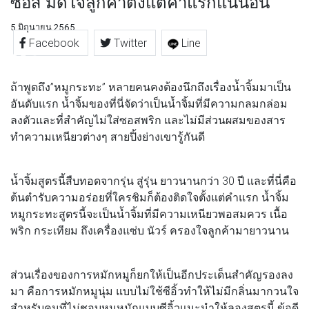
ซอส มัดใจลูกค้าตั้งแต่คำแรกแน่นอน
5 มิถุนายน 2565
Facebook
Twitter
Line
ถ้าพูดถึง”หมูกระทะ” หลายคนคงต้องนึกถึงเรื่องน้ำจิ้มมาเป็น
อันดับแรก น้ำจิ้มของที่นี่จัดว่าเป็นน้ำจิ้มที่มีความกลมกล่อม
ลงตัวและที่สำคัญไม่ใส่ซอสพริก และไม่มีส่วนผสมของสาร
ทำความเหนียวต่างๆ สายปิ้งย่างเขารู้กันดี
น้ำจิ้มสูตรนี้สืบทอดจากรุ่น สู่รุ่น ยาวนานกว่า 30 ปี และที่นี่คือ
ต้นตำรับความอร่อยที่ใครชิมก็ต้องติดใจตั้งแต่คำแรก น้ำจิ้ม
หมูกระทะสูตรนี้จะเป็นน้ำจิ้มที่มีความเหนียวพอสมควร เนื้อ
พริก กระเทียม ถึงเครื่องแซ่บ นัวร์ ครองใจลูกค้ามายาวนาน
ส่วนเรื่องของการหมักหมูก็ยกให้เป็นอีกประเด็นสำคัญรองลง
มา คือการหมักหมูนุ่ม แบบไม่ใช้ซีอิ้วทำให้ไม่มีกลิ่นมากวนใจ
สำหรับคนที่ไม่ชอบหมูหมักแบบซีอิ้วแนะนำให้ลองสูตรนี้ ข้อดี