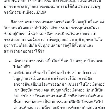
เองก่อน คือการขอขมากรรม และเริ่มเห็นของคนอื่นชัดเจน
มากขึ้น ดวงวิญาณเราจะขอขมากรรมได้นั้น มันจะต้องมีคู่
กรณีกรรมมันถึงจะเป็นผล
ซึ่งการขอขมากรรมของอาจารย์จอยนั้น จะดูในเรื่องของ
วิบากกรมโดยตรง ทำให้รู้ว่าเจ้ากรรมนายเวรทุกดวงมันจะ
ซ้อนอยู่กับเรา เป็นเจ้าของสังขารเหมือนกัน เพราะเราไป
กระทำเขามา ฉะนั้นอาจารย์จะดูทุกอย่างจากตัวบุคคล ไม่ได้
ดูจากวัน เดือน ปีเกิด ซึ่งทุกคนสามารถดูได้ทั้งหมดและ
สามารถมาบอกเราได้ว่า
เจ้ากรรมนายเวรเราเป็นใคร ชื่ออะไร อายุเท่าไหร่ ตาย
ไปแล้วกี่ปี
ชาติก่อนเราชื่ออะไร ไปทำอะไรกับเขามาบ้าง ดวง
วิญญาณจะเป็นคนมาเล่าเรื่องราวให้อาจารย์ฟัง
อาจารย์จะเขียนเรื่องราวออกมา เช่น เราไปโกงเงินทอง
เขา ปัจจุบันเราจะเจอแต่ปัญหาเรื่องเงินทอง เป็นหนี้เป็น
สิน เราไปฆ่ารัดคอเขามา ตอนนี้เราจึงปวดสะบัดต้นคอ
ขึ้นมากระบอกตา เป็นไมเกรน ออฟฟิศซิลโดรมหรือไป
ฆ่าคนท้องมา ตอนนี้เราจะมีอาการท้องยุบท้องบวม ช่อง