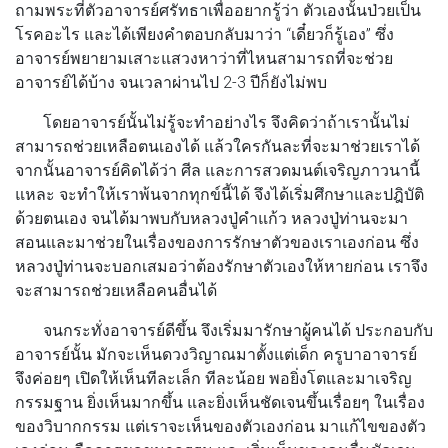
ถามพระที่ตัวอาจารย์ศรัทธาเพื่ออยากรู้ว่า ตัวเองนั้นป่วยเป็น
โรคอะไร และได้เพียงคำตอบกลับมาว่า “เดี๋ยวก็รู้เอง” ซึ่ง
อาจารย์พยายามเสาะแสวงหาว่าที่ไหนสามารถที่จะช่วย
อาจารย์ได้บ้าง จนเวลาผ่านไป 2-3 ปีก็ยังไม่พบ
โดยอาจารย์นั้นไม่รู้จะทำอย่างไร จึงคิดว่าถ้าเรานั้นไม่
สามารถช่วยเหลือตนเองได้ แล้วใครกันละที่จะมาช่วยเราได้
จากนั้นอาจารย์คิดได้ว่า ศีล และการสวดมนต์เจริญภาวนานี้
แหละ จะทำให้เราพ้นจากทุกข์นี้ได้ จึงได้เริ่มศึกษาและปฎิบัติ
ด้วยตนเอง จนได้มาพบกับหลวงปู่คำแก้ว หลวงปู่ท่านจะมา
สอนและมาช่วยในเรื่องของการรักษาตัวของเราเองก่อน ซึ่ง
หลวงปู่ท่านจะบอกเสมอว่าต้องรักษาตัวเองให้หายก่อน เราจึง
จะสามารถช่วยเหลือคนอื่นได้
จนกระทั่งอาจารย์ดีขึ้น จึงเริ่มมารักษาผู้คนได้ ประกอบกับ
อาจารย์นั้น มักจะเห็นดวงวิญาณมาตั้งแต่เด็ก ครูบาอาจารย์
จึงค่อยๆ เปิดให้เห็นทีละเล็ก ทีละน้อย พอยิ่งโตและมาเจริญ
กรรมฐาน ยิ่งเห็นมากขึ้น และยิ่งเห็นชัดเจนขึ้นเรื่อยๆ ในเรื่อง
ของวิบากกรรม แต่เราจะเห็นของตัวเองก่อน มาแก้ไขของตัว