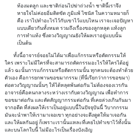
ท้องมดลูก และชาติก่อนไปฆ่าถ่วงน้ำ ชาตินี้เราจึง
หายใจไม่ค่อยอิ่มติดขัด ภูมิแพ้ ไซนัส ในความหมายก็
คือ เราไปทำอะไรไว้กับเขาไว้แบบไหน เราจะเจอปัญหา
แบบเดียวกันทั้งหมด รวมถึงเรื่องของลูกหลุด แท้งลูก
การทำแท้ง ซึ่งดวงวิญญาณยังให้ผลเราอยู่แบบนั้น
เป็นต้น
ทั้งนี้อาจารย์จอยไม่ได้มาเพื่อแก้กรรมหรือตัดกรรมให้
ใคร เพราะไม่มีใครที่จะสามารถตัดกรรมอะไรให้ใครได้อยู่
แล้ว ฉะนั้นการแก้กรรมหรือตัดกรรมนั้น ทุกคนจะต้องทำด้วย
ตัวเอง คือการยกพานขอขมากรรม (ที่นี่เรียกว่าการขอขมา)
ต่อดวงวิญญาณนั้นๆ ให้ได้หลุดพ้นต่อกัน ไม่ต้องจองเวรกัน
อาจารย์คือคนกลางระหว่างเรากับดวงวิญญาณ เพื่อทำการ
ขอขมาต่อกัน และตัดสัญญากรรมต่อกัน ที่เคยล่วงเกินกันมา
จากอดีต ที่ส่งผลให้เราเป็นอยู่แบบนี้ในปัจจุบันนี้ วิบากกรรม
มันจะนำพาให้เรามาเจอเขา ทุกอย่างจะดึงดูดให้มาเจอกัน
และให้ผลกันอยู่ ก็เพราะเรานั้นแหละที่เคยไปทำเขาไว้ทั้งนั้น
และบนโลกใบนี้ ไม่มีอะไรเป็นเรื่องบังเอิญ