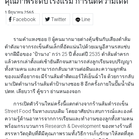
คุณภาพระดับโรงแรม การันตีความเด็ด
1 มิถุนายน 2565
Facebook
Twitter
Line
รามคำแหงซอย 8 ผู้คนมากมายต่างคุ้นชินกับเสียงตำส้ม
ตำดังมาจากรถเข็นคันเล็กที่อัดแน่นไปด้วยเมนูอีสานรสแซ่บ
จากฝีมือของ "ป้านาง" กว่า 25 ปี ตั้งแต่ปี 2535 ตำส้มตำครก
แล้วครกเล่าตั้งแต่เช้ายันดึกจนสามารถส่งลูกเรียนจบปริญญา
ทั้งสามคน และสามารถกลับมาสานต่อฝันและความผูกพัน
ของแม่ที่อยากจะมีร้านส้มตำติดแอร์ให้เย็นฉ่ำใจ ด้วยการกลับ
มา
เปิดตำนานร้านส้มตำป้านางซอย 8 อีกครั้งภายในปั๊มน้ำมัน
ปตท. เลียบวารี คู้ขวา ย่านหนองจอก
การเปิดตัวร้านใหม่ครั้งนี้แตกต่างจากร้านส้มตำรถเข็น
Street Food ริมทางแบบเดิม โดยอาศัยประสบการณ์และองค์
ความรู้ด้านอาหารจากการเรียนและทำงานของลูกทั้งสามคน
พร้อมกระบวนการ Research & Development ของทางร้านที่
สรรหาวัตถุดิบที่ดีมีคุณภาพรวมทั้งวิธีการเก็บรักษาให้สดที่สุด