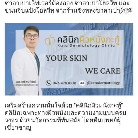
ซาลาเปาเลิฟเว่อร์ต้องลอง ซาลาเปาโฮลวีท และ
ขนมจีบแป้งโฮลวีท จากร้านซิงหลงซาลาเปา兴隆
เสริมสร้างความมั่นใจด้วย "คลินิกผิวหนังกะทู้"
คลินิกเฉพาะทางผิวหนังและความงามแบบครบ
วงจร ด้วยนวัตกรรมที่ทันสมัย โดยทีมแพทย์ผู้
เชี่ยวชาญ