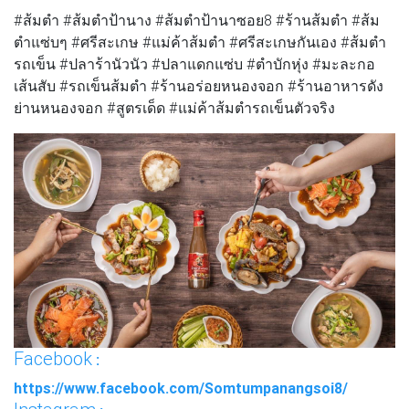
#ส้มตำ #ส้มตำป้านาง #ส้มตำป้านาซอย8 #ร้านส้มตำ #ส้ม
ตำแซ่บๆ #ศรีสะเกษ #แม่ค้าส้มตำ #ศรีสะเกษกันเอง #ส้มตำ
รถเข็น #ปลาร้านัวนัว #ปลาแดกแซ่บ #ตำบักหุ่ง #มะละกอ
เส้นสับ #รถเข็นส้มตำ #ร้านอร่อยหนองจอก #ร้านอาหารดัง
ย่านหนองจอก #สูตรเด็ด #แม่ค้าส้มตำรถเข็นตัวจริง
Facebook
:
https://www.facebook.com/Somtumpanangsoi8/