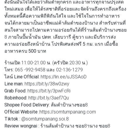
ดังนั้นมั่นใจได้เลยว่าส้มตำทุกครก และอาหารทุกจานปรุงสด
ใหม่เสมอ เพื่อให้ได้รสชาติที่อร่อยและจัดจ้านถึงครกถึงเครื่อง
ทั้งหมดนี้คือความพิถีพิถันใส่ใจ และใช้ใจในการทำอาหาร
จนได้กลายมาเป็นอาชีพแม่ค้าส้มตำของป้านาง สำหรับท่านที่
สนใจสามารถไปตามความอร่อยกันได้ที่ร้านส้มตำป้านางซอย
8 ภายในปั๊มน้ำมัน ปตท. เลียบวารี คู้ขวา และมีบริการส่ง
ความอร่อยถึงหน้าบ้าน
โปรพิเศษส่งฟรี 5 กม. แรก เมื่อซื้อ
อาหารครบ 500 บาท
ร้านเปิด
11:00-21:00 น. (ครัวปิด 20:30 น.)
โทร
: 065 -992-9458 และ 02-136-1279
ไลน์ Line Official
: https://lin.ee/uJSSAoD
Line man
: https://bit.ly/38w0zwy
Grab Food
: https://bit.ly/3pwFcRi
Robinhood
: http://bit.ly/3aef7Qu
Shopee Food Delivery
: ส้มตำป้านางซอย8
Official Website
:https://somtumpanang.com
Tiktok
: @somtumpanang.soi.8
Review wongnai
: ร้านส้มตำป้านาง ซอย8านาง ซอย8