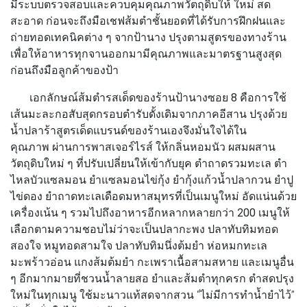
มีระบบตรวจสอบและควบคุมคุณภาพวัตถุดิบให้ ใหม่ สด
สะอาด ก่อนจะถึงมือเชฟส้มตำชั้นยอดที่ได้รับการฝึกฝนและ
ถ่ายทอดเทคนิคต่าง ๆ จากป้านาง ปรุงตามสูตรของทางร้าน
เพื่อให้อาหารทุกจานออกมามีคุณภาพและมาตรฐานสูงสุด
ก่อนถึงมือลูกค้าของป้า
เอกลักษณ์ส้มตำรสเด็ดของร้านป้านางซอย 8 คือการใช้
เส้นมะละกอสับสุดกรอบตำรับดั้งเดิมจากภาคอีสาน ปรุงด้วย
น้ำปลาร้าสูตรเด็ดแบรนด์ของร้านเองจึงมั่นใจได้ใน
คุณภาพ
ผ่านการพาสเจอร์ไรส์ ให้กลิ่นหอมนัว ผสมผสาน
วัตถุดิบใหม่ ๆ ที่ปรับเปลี่ยนให้เข้ากับยุค ตำถาดรวมทะเล ตำ
ไหลบัวแซลมอน ยำแซลมอนไข่กุ้ง ยำกุ้งแก้วน้ำปลากวน ยำปู
ไข่ดอง ยำถาดทะเลเดือดมหาสมุทรที่เป็นเมนูใหม่ อัดแน่นด้วย
เครื่องเน้น ๆ
รวมไปถึงอาหารอีกหลากหลายกว่า 200 เมนู
ให้
เลือกตามความชอบไม่ว่าจะเป็นปลากะพง ปลาทับทิมทอด
สองใจ หมูทอดสามใจ ปลาทับทิมนึ่งต้มยำ ห่อหมกทะเล
มะพร้าวอ่อน แกงส้มต้มยำ กะเพราเนื้อสามสหาย และเมนูอื่น
ๆ อีกมากมายที่ชวนน้ำลายสอ ยำและส้มตำทุกครก ตำสดปรุง
ใหม่ในทุกเมนู ใช้มะนาวแท้สดจากสวน “ไม่มีการทำน้ำยำไว้”