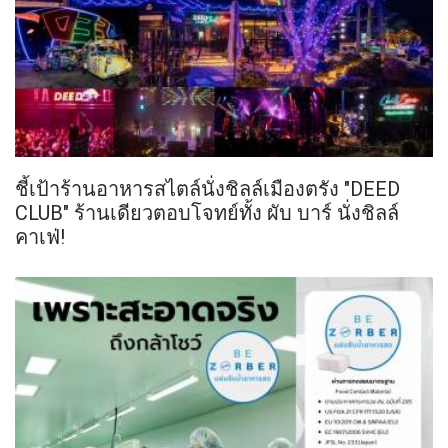
ชี้เป้าร้านอาหารสไตล์นั่งชิลล์เมืองตรัง "DEED
CLUB" ร้านเดียวตอบโจทย์ทั้ง ผับ บาร์ นั่งชิลล์
คาเฟ่!