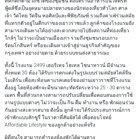
ที่คึกคักตามวิถีชีวิตของชุมชน ตั้งแต่ร้านอาหารแนวสตรีท
ฟู้ดส์ซึ่งเป็นจุดหมายปลายทางของนักท่องเที่ยวทั่วโลก ศาล
เจ้า วัดไทย วัดจีน หอศิลป์และพิพิธภัณฑ์ รวมถึงคาเฟ่ร่วมสมัย
ที่แทรกตัวอยู่ในตึกเก่าของเยาวราชแล้ว ลูกค้าของโรงแรมยัง
สามารถเดินทางได้อย่างสะดวกสบายไปยังสถานที่ท่องเที่ยว
ใกล้ๆ ไม่ว่าจะเป็นย่านเมืองเก่า รวมถึงชุมชนรอบเกาะ
รัตนโกสินทร์ หรือจะเดินทางเข้าสู่ย่านธุรกิจสำคัญของ
กรุงเทพฯ อย่างง่ายดาย ด้วยระบบขนส่งสาธารณะ
ทั้งนี้ โรงแรม 2499 เฮอริเทจ โฮเทล ไชนาทาวน์ มีจำนวน
ทั้งหมด 30 ห้อง ได้รับการตกแต่งในรูปแบบร่วมสมัยสไตล์จีน
โมเดิร์น เพื่อสะท้อนคาแรคเตอร์ของย่านเยาวราชที่โรงแรม
ตั้งอยู่ โดยห้องพักจะมีขนาดกะทัดรัดระหว่าง 25 - 30 ตาราง
เมตร พื้นที่ส่วนกลางสามารถปรับเปลี่ยนเพื่อตอบสนองการใช้
งานรูปแบบต่างๆ ไม่ว่าจะเป็น กิน ดื่ม ทำงาน หรือ พักผ่อนร่วม
กันอย่างสะดวกสบาย ดังนั้น ลูกค้าจะได้รับประสบการณ์การ
เข้าพักแบบลักซูรี่ ในราคาที่สัมผัสได้ เพื่อตอบโจทย์
Affordable Lifestyle ของลูกค้าอย่างแท้จริง
ผู้ที่สนใจ สามารถสำรองห้องพักได้ผ่านทาง