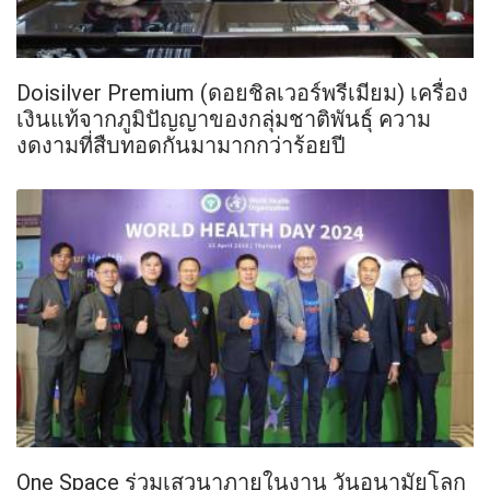
Doisilver Premium (ดอยชิลเวอร์พรีเมียม) เครื่อง
เงินแท้จากภูมิปัญญาของกลุ่มชาติพันธุ์ ความ
งดงามที่สืบทอดกันมามากกว่าร้อยปี
One Space ร่วมเสวนาภายในงาน วันอนามัยโลก