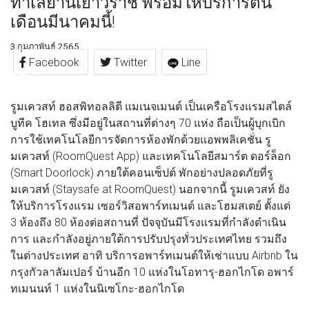
ทำเลย่านเยาวราช พร้อมให้บริการต้น
เดือนมีนาคมนี้!
3 กุมภาพันธ์ 2565
Facebook
Twitter
Line
รูมเควสท์ ฮอสพิทอลลิตี แมเนจเมนต์ เป็นเครือโรงแรมสไตล์
บูทีค โฮเทล ซึ่งมีอยู่ในสถานที่ต่างๆ 70 แห่ง ถือเป็นผู้บุกเบิก
การใช้เทคโนโลยีการจัดการห้องพักด้วยแอพพลิเคชั่น รู
มเควสท์ (RoomQuest App) และเทคโนโลยีสมาร์ต ดอร์ล็อก
(Smart Doorlock) ภายใต้คอนเซ็ปต์ พักอย่างปลอดภัยที่รู
มเควสท์ (Staysafe at RoomQuest) นอกจากนี้ รูมเควสท์ ยัง
ให้บริการโรงแรม เซอร์วิสอพาร์ทเมนต์ และโฮมสเตย์ ตั้งแต่
3 ห้องถึง 80 ห้องต่อสถานที่ ปัจจุบันมีโรงแรมที่กำลังดำเนิน
การ และกำลังอยู่ภายใต้การปรับปรุงทั่วประเทศไทย รวมถึง
ในต่างประเทศ อาทิ บริการอพาร์ทเมนต์ให้เช่าแบบ Airbnb ใน
กรุงกัวลาลัมเปอร์ บ้านอีก 10 แห่งในโอทารุ-ฮอกไกโด อพาร์
ทเมนนท์ 1 แห่งในนิเซโกะ-ฮอกไกโด