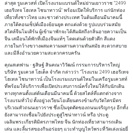
ล่าสุด รูมเควสท์ เปิดโรงแรมแบรนด์ใหม่ย่านเยาวราช “2499
เฮอริเทจ โฮเทล ไชนาทาวน์” พร้อมเปิดให้บริการ แก่นักท่อง
เที่ยวทั้งชาวไทย และชาวต่างประเทศ ในต้นเดือนมีนาคมนี้
ภายใต้คอนเซ็ปต์เมืองย้อนยุค ตกแต่งด้วย รูปแบบร่วมสมัย
สไตล์จีนโมเดิร์น ผู้เข้ามาพักจะได้สัมผัสถึงกลิ่นอายความเป็น
จีน เสมือนได้พักที่เมืองจีนแท้ๆ โดดเด่นด้วยตัวตึก สีแดง
ภายในกว้างขวางผสมความผสานความทันสมัย สะดวกสบาย
และมีสิ่งอำนวยความสะดวกครบครัน
คุณสเตฟาน - ฐสิษฐ์ สินคณาวิวัฒน์ กรรมการบริหารใหญ่
บริษัท รูมเควส โฮเต็ล จำกัด กล่าวว่า “โรงแรม 2499 เฮอริเทจ
โฮเทล ไชนาทาวน์ เป็นโรงแรมแบรนด์ใหม่ในเครือรูมเควสท์
ที่พร้อมให้บริการเพื่อเปิดประสบการณ์ครั้งใหม่ให้กับนักเดิน
ทางทุกคนตั้งแต่ต้นเดือนมีนาคมนี้ ด้วยสไตล์ที่แตกต่างจาก
โรงแรมทั่วไป ตั้งอยู่วงเวียนโอเดียนตรงข้ามกับวัดไตรมิตร
บริเวณหัวถนนเยาวราช ซึ่งเป็นจุดตัดของถนนเจริญกรุง อีกทั้ง
ยังสามารถเชื่อมไปยังประตูสู่ไชน่าทาวน์ หรือ ประตู
เฉลิมพระเกียรติมิตรภาพไทย-จีน นักท่องเที่ยวสามารถเดิน
เล่น และลิ้มรสของกินอร่อยๆ แวะทำบุญไหว้พระที่วัดเล่งเน่ยยี่