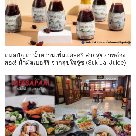
หมดปัญหาน้ำหวานเพิ่มแคลอรี่ สายสุขภาพต้อง
ลอง! น้ำมัลเบอร์รี่ จากสุขใจจู๊ซ (Suk Jai Juice)