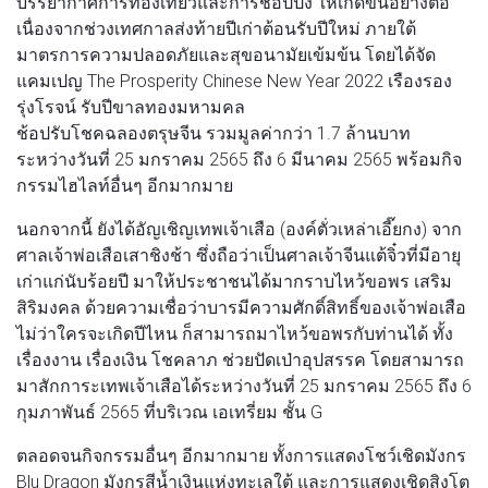
บรรยากาศการท่องเที่ยวและการช้อปปิ้ง ให้เกิดขึ้นอย่างต่อ
เนื่องจากช่วงเทศกาลส่งท้ายปีเก่าต้อนรับปีใหม่ ภายใต้
มาตรการความปลอดภัยและสุขอนามัยเข้มข้น โดยได้จัด
แคมเปญ The Prosperity Chinese New Year 2022 เรืองรอง
รุ่งโรจน์ รับปีขาลทองมหามคล
ช้อปรับโชคฉลองตรุษจีน รวมมูลค่ากว่า 1.7 ล้านบาท
ระหว่างวันที่ 25 มกราคม 2565 ถึง 6 มีนาคม 2565 พร้อมกิจ
กรรมไฮไลท์อื่นๆ อีกมากมาย
นอกจากนี้ ยังได้อัญเชิญเทพเจ้าเสือ (องค์ตั่วเหล่าเอี๊ยกง) จาก
ศาลเจ้าพ่อเสือเสาชิงช้า ซึ่งถือว่าเป็นศาลเจ้าจีนแต้จิ๋วที่มีอายุ
เก่าแก่นับร้อยปี มาให้ประชาชนได้มากราบไหว้ขอพร เสริม
สิริมงคล ด้วยความเชื่อว่าบารมีความศักดิ์สิทธิ์ของเจ้าพ่อเสือ
ไม่ว่าใครจะเกิดปีไหน ก็สามารถมาไหว้ขอพรกับท่านได้ ทั้ง
เรื่องงาน เรื่องเงิน โชคลาภ ช่วยปัดเป่าอุปสรรค โดยสามารถ
มาสักการะเทพเจ้าเสือได้ระหว่างวันที่ 25 มกราคม 2565 ถึง 6
กุมภาพันธ์ 2565 ที่บริเวณ เอเทรี่ยม ชั้น G
ตลอดจนกิจกรรมอื่นๆ อีกมากมาย ทั้งการแสดงโชว์เชิดมังกร
Blu Dragon มังกรสีน้ำเงินแห่งทะเลใต้ และการแสดงเชิดสิงโต