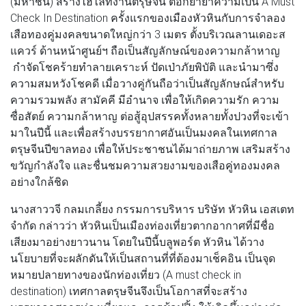
(มหาชน) สร้างไฮไลท์งานตรุษจีน ตอกย้ำย้ำความเป็น A Must
Check In Destination ครั้งแรกของเมืองหัวหินกับการจำลอง
เสือทองคู่มงคลขนาดใหญ่กว่า 3 เมตร ตั้งบริเวณลานเดอะส
แควร์ ด้านหน้าศูนย์ฯ ถือเป็นสัญลักษณ์ของความกล้าหาญ
กำจัดโชคร้ายทำลายเคราะห์ ปัดเป่าภัยพิบัติ และนำมาซึ่ง
ความสมหวังโชคดี เมื่อวางคู่กันถือว่าเป็นสัญลักษณ์สำหรับ
ความรวมพลัง สามัคคี มีอำนาจ เพื่อให้เกิดความรัก ความ
ซื่อสัตย์ ความกล้าหาญ ต่อสู้อุปสรรคทั้งหลายทั้งปวงที่จะเข้า
มาในปีนี้ และเพื่อสร้างบรรยากาศอันเป็นมงคลในเทศกาล
ตรุษจีนปีขาลทอง เพื่อให้ประชาชนได้มาถ่ายภาพ เสริมสร้าง
ขวัญกำลังใจ และชื่นชมความสวยงามของเสือคู่ทองมงคล
อย่างใกล้ชิด
นางสาววจี กลมเกลี้ยง กรรมการบริหาร บริษัท หัวหิน เอสเตท
จำกัด กล่าวว่า หัวหินเป็นเมืองท่องเที่ยวตากอากาศที่มีชื่อ
เสียงมาอย่างยาวนาน โดยในปีนี้บลูพอร์ต หัวหิน ได้วาง
นโยบายที่จะผลักดันให้เป็นสถานที่ที่ต้องมาเช็คอิน เป็นจุด
หมายปลายทางของนักท่องเที่ยว (A must check in
destination) เทศกาลตรุษจีนจึงเป็นโอกาสที่จะสร้าง