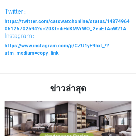
Twitter
:
https://twitter.com/catswatchonline/status/14874964
06126702594?s=20&t=diHdKMVrWO_2euETAaW21A
Instagram
:
https://www.instagram.com/p/CZU1yF9hxI_/?
utm_medium=copy_link
ข่าวล่าสุด