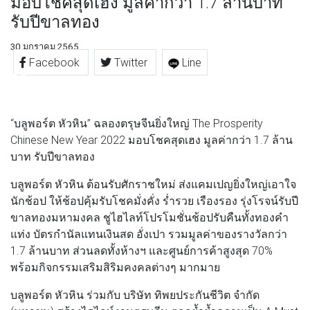
มอบโชคสุดเฮง มูลค่ากว่า 1.7 ล้านบาท
รับปีขาลทอง
30 มกราคม 2565
Facebook
Twitter
Line
“บลูพอร์ต หัวหิน” ฉลองตรุษจีนยิ่งใหญ่ The Prosperity
Chinese New Year 2022 มอบโชคสุดเฮง มูลค่ากว่า 1.7 ล้าน
บาท รับปีขาลทอง
บลูพอร์ต หัวหิน ต้อนรับศักราชใหม่ ส่งแคมเปญยิ่งใหญ่เอาใจ
นักช้อป ให้ช้อปคุ้มรับโชคมั่งคั่ง ร่ำรวย เรืองรอง รุ่งโรจน์รับปี
ขาลทองมหามงคล ชูไฮไลท์โปรโมชั่นช้อปรับคืนทั้งทองคำ
แท่ง บัตรกำนัลแทนเงินสด อั่งเปา รวมมูลค่าของรางวัลกว่า
1.7 ล้านบาท ส่วนลดทั้งห้างฯ และศูนย์การค้าสูงสุด 70%
พร้อมกิจกรรมเสริมสิริมคงคลต่างๆ มากมาย
บลูพอร์ต หัวหิน ร่วมกับ บริษัท ทิพยประกันชีวิต จำกัด