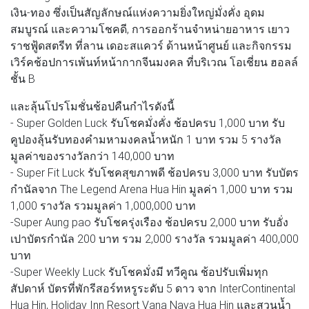
เงิน-ทอง ซึ่งเป็นสัญลักษณ์แห่งความยิ่งใหญ่มั่งคั่ง อุดม
สมบูรณ์ และความโชคดี, การออกร้านจำหน่ายอาหาร เยาว
ราชฟู้ดสตรีท ที่ลาน เดอะสแควร์ ด้านหน้าศูนย์ และกิจกรรม
เวิร์คช้อปการเพ้นท์หน้ากากจีนมงคล ที่บริเวณ โอเชี่ยน ฮอลล์
ชั้น B
และลุ้นโปรโมชั่นช้อปคืนกำไรดังนี้
- Super Golden Luck รับโชคมั่งคั่ง ช้อปครบ 1,000 บาท รับ
คูปองลุ้นรับทองคำมหามงคลน้ำหนัก 1 บาท รวม 5 รางวัล
มูลค่าของรางวัลกว่า 140,000 บาท
- Super Fit Luck รับโชคสุขภาพดี ช้อปครบ 3,000 บาท รับบัตร
กำนัลจาก The Legend Arena Hua Hin มูลค่า 1,000 บาท รวม
1,000 รางวัล รวมมูลค่า 1,000,000 บาท
-Super Aung pao รับโชครุ่งเรือง ช้อปครบ 2,000 บาท รับอั่ง
เปาบัตรกำนัล 200 บาท รวม 2,000 รางวัล รวมมูลค่า 400,000
บาท
-Super Weekly Luck รับโชคมั่งมี ทวีคูณ ช้อปรับเพิ่มทุก
สัปดาห์ บัตรที่พักรีสอร์ทหรูระดับ 5 ดาว จาก InterContinental
Hua Hin, Holiday Inn Resort Vana Nava Hua Hin และสวนน้ำ