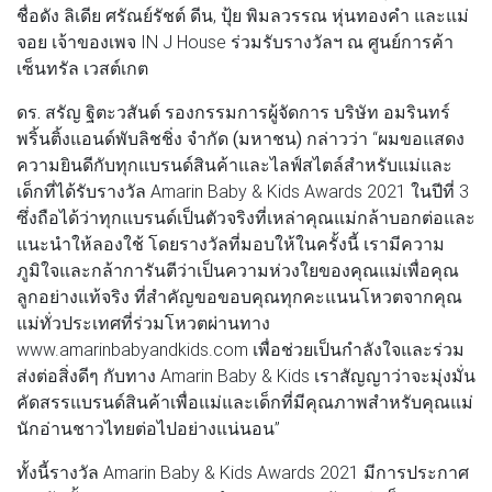
ชื่อดัง ลิเดีย ศรัณย์รัชต์ ดีน, ปุ้ย พิมลวรรณ หุ่นทองคำ และแม่
จอย เจ้าของเพจ IN J House ร่วมรับรางวัลฯ ณ ศูนย์การค้า
เซ็นทรัล เวสต์เกต
ดร. สรัญ ฐิตะวสันต์ รองกรรมการผู้จัดการ บริษัท อมรินทร์
พริ้นติ้งแอนด์พับลิชชิ่ง จำกัด (มหาชน)
กล่าวว่า “ผมขอแสดง
ความยินดีกับทุกแบรนด์สินค้าและไลฟ์สไตล์สำหรับแม่และ
เด็กที่ได้รับรางวัล Amarin Baby & Kids Awards 2021 ในปีที่ 3
ซึ่งถือได้ว่าทุกแบรนด์เป็นตัวจริงที่เหล่าคุณแม่กล้าบอกต่อและ
แนะนำให้ลองใช้ โดยรางวัลที่มอบให้ในครั้งนี้ เรามีความ
ภูมิใจและกล้าการันตีว่าเป็นความห่วงใยของคุณแม่เพื่อคุณ
ลูกอย่างแท้จริง ที่สำคัญขอขอบคุณทุกคะแนนโหวตจากคุณ
แม่ทั่วประเทศที่ร่วมโหวตผ่านทาง
www.amarinbabyandkids.com เพื่อช่วยเป็นกำลังใจและร่วม
ส่งต่อสิ่งดีๆ กับทาง Amarin Baby & Kids เราสัญญาว่าจะมุ่งมั่น
คัดสรรแบรนด์สินค้าเพื่อแม่และเด็กที่มีคุณภาพสำหรับคุณแม่
นักอ่านชาวไทยต่อไปอย่างแน่นอน”
ทั้งนี้รางวัล Amarin Baby & Kids Awards 2021 มีการประกาศ