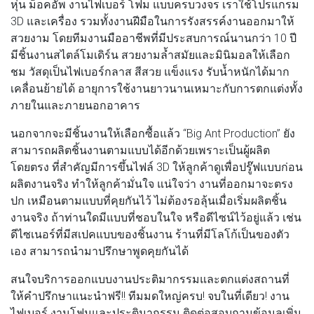
หุ่น ม็อคอัพ งานไฟเบอร์ โฟม แบบครบวงจร เราใช้โปรแกรม
3D และเครื่อง รวมทั้งงานฝีมือในการรังสรรค์งานออกมาให้
สวยงาม โดยทีมงานมืออาชีพที่มีประสบการณ์นานกว่า 10 ปี
มีชิ้นงานสไตล์โมเดิร์น สวยงามล้ำสมัยและมินิมอลให้เลือก
ชม วัสดุเป็นไฟเบอร์กลาส สีสวย แข็งแรง รับน้ำหนักได้มาก
เคลื่อนย้ายได้ อายุการใช้งานยาวนานเหมาะกับการตกแต่งทั้ง
ภายในและภายนอกอาคาร
นอกจากจะมีชิ้นงานให้เลือกซื้อแล้ว “Big Ant Production” ยัง
สามารถผลิตชิ้นงานตามแบบได้อีกด้วยเพราะเป็นผู้ผลิต
โดยตรง ที่สำคัญมีการขึ้นไฟล์ 3D ให้ลูกค้าดูเพื่อปรู๊ฟแบบก่อน
ผลิตงานจริง ทำให้ลูกค้ามั่นใจ แน่ใจว่า งานที่ออกมาจะตรง
ปก เหมือนตามแบบที่คุยกันไว้ ไม่ต้องรอลุ้นเมื่อเริ่มผลิตชิ้น
งานจริง ถ้าท่านใดมีแบบที่ชอบในใจ หรือดีไซน์ไว้อยู่แล้ว เช่น
ดีไซเนอร์ที่มีสเปคแบบของชิ้นงาน ร้านที่มีโลโก้เป็นของตัว
เอง สามารถนำมาปรึกษาพูดคุยกันได้
สนใจบริการออกแบบงานประติมากรรมและตกแต่งสถานที่
ให้คำปรึกษาแนะนำฟรี!! ทีมมดใหญ่ครบ! จบในที่เดียว! งาน
ไฟเบอร์ งานโฟมและประติมากรรม ติดต่อสอบถามข้อมูลเพิ่ม