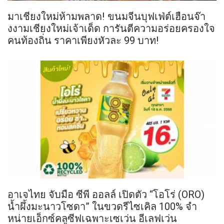
มาเชียงใหม่ห้ามพลาด! ขนมจีนบุฟเฟ่ต์เฮือนจ๊า
งงามเชียงใหม่เจ้าเด็ด การันตีความอร่อยครองใจ
คนท้องถิ่น ราคาเพียงหัวละ 99 บาท!
อาเจไทย จับมือ ซีพี ออลล์ เปิดตัว “โอโร่ (ORO)
น้ำผึ้งมะนาวโซดา” ในขวดรีไซเคิล 100% จำ
หน่ายเอ็กซ์คลูซีฟเฉพาะเซเว่น อีเลฟเว่น