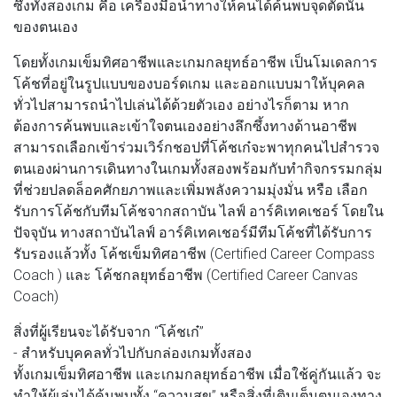
ซึ่งทั้งสองเกม คือ เครื่องมือนำทางให้คนได้ค้นพบจุดตัดนั้น
ของตนเอง
โดยทั้งเกมเข็มทิศอาชีพและเกมกลยุทธ์อาชีพ เป็นโมเดลการ
โค้ชที่อยู่ในรูปแบบของบอร์ดเกม และออกแบบมาให้บุคคล
ทั่วไปสามารถนำไปเล่นได้ด้วยตัวเอง อย่างไรก็ตาม หาก
ต้องการค้นพบและเข้าใจตนเองอย่างลึกซึ้งทางด้านอาชีพ
สามารถเลือกเข้าร่วมเวิร์กชอปที่โค้ชเก๋จะพาทุกคนไปสำรวจ
ตนเองผ่านการเดินทางในเกมทั้งสองพร้อมกับทำกิจกรรมกลุ่ม
ที่ช่วยปลดล็อคศักยภาพและเพิ่มพลังความมุ่งมั่น หรือ เลือก
รับการโค้ชกับทีมโค้ชจากสถาบัน ไลฟ์ อาร์คิเทคเชอร์ โดยใน
ปัจจุบัน ทางสถาบันไลฟ์ อาร์คิเทคเชอร์มีทีมโค้ชที่ได้รับการ
รับรองแล้วทั้ง โค้ชเข็มทิศอาชีพ (Certified Career Compass
Coach ) และ โค้ชกลยุทธ์อาชีพ (Certified Career Canvas
Coach)
สิ่งที่ผู้เรียนจะได้รับจาก “โค้ชเก๋”
- สำหรับบุคคลทั่วไปกับกล่องเกมทั้งสอง
ทั้งเกมเข็มทิศอาชีพ และเกมกลยุทธ์อาชีพ เมื่อใช้คู่กันแล้ว จะ
ทำให้ผู้เล่นได้ค้นพบทั้ง “ความสุข” หรือสิ่งที่เติมเต็มตนเองทาง